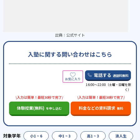
出典：
公式サイト
入塾に関する問い合わせはこちら
電話する
通話料無料
16:00〜22:00（土曜・日曜を除
く）
\入力は簡単！最短30秒で完了/
\入力は簡単！最短30秒で完了/
体験授業(無料)
料金などの資料請求
を申し込む
無料
小1 ~ 6
中1 ~ 3
高1 ~ 3
浪人生