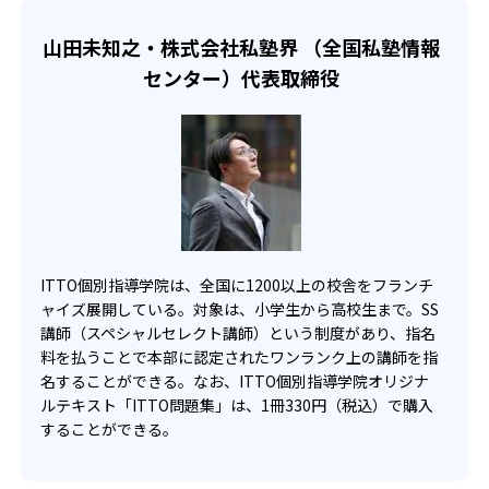
フリープラン：1対1～1対3個別指導形式
けることが可能。
め、教室の対応や質が一定ではない可能性がある。
マンツーマン+plus10は、もうちょっと授業をしたいときや
山田未知之・株式会社私塾界 （全国私塾情報
また、ITTO個別指導学院では、講師を指名することができ
フリープランでは、友達、兄弟姉妹と一緒に授業が受けら
苦手なところを聞きたいときに利用できるチケットであ
センター）代表取締役
るが、別途料金が発生する点に注意しよう。
れるので、一人で行くのが嫌な子どもでも通うことができ
る。これを利用して、自分の苦手な単元の理解を深めるこ
る。別途料金が必要だが、講師も指名することができるの
とも可能。
で、質の高い講師を選ぶことも可能。授業時間は、50分、
高校生
80分、100分と3種類から選択可能で、子どもの集中力に応
じて時間も選択できる。
苦手な単元をじっくり勉強したい人向け
小学生、中学生、高校生それぞれ、国数英理社の5科目対応
高校生では、自分の希望に応じたカリキュラムを作れるの
しているのが魅力的。
が強みである。きめ細やかなカリキュラムを作成すること
で、自分の苦手な分野を理解することができる。
02
ITTO個別指導学院は、全国に1200以上の校舎をフランチ
重要問題をピックアップしたオリジナル模試で
また、完全な1対1を希望する方にもおすすめ。別途料金は
ャイズ展開している。対象は、小学生から高校生まで。SS
苦手な単元を克服
かかるが、講師を選択することも可能なので、気に入った
講師（スペシャルセレクト講師）という制度があり、指名
講師とともに学んでいくことも可能。
料を払うことで本部に認定されたワンランク上の講師を指
名することができる。なお、ITTO個別指導学院オリジナ
単元別に用意されたオリジナル模試を毎月繰り返すこと
ルテキスト「ITTO問題集」は、1冊330円（税込）で購入
で、知識の定着を図る。ITTO個別指導学院で学び、家で覚
することができる。
えて、ITTO模試で確認する流れである。
また、中学生と高校生は、定期テスト前に実施する「テス
トターボ」がある。テストターボは、テスト3週間前から行