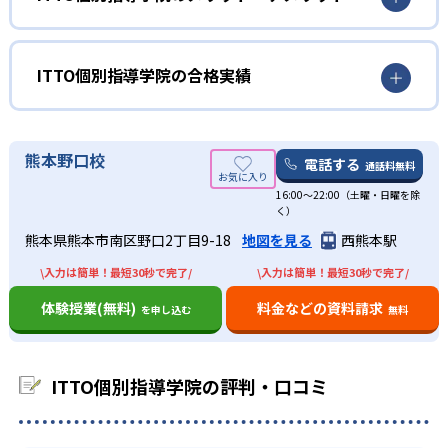
小学生については、学習の習慣をつけたいという子どもに
どんなメリットがある？
向いている。ITTO個別指導学院では、オリジナル模試
ITTO模試が毎月無料で行われる。ITTO個別指導学院で学
ITTO個別指導学院では、定期テストに向けてのオプション
ITTO個別指導学院の合格実績
び、自宅で勉強し、ITTO模試で確認することで、勉強の習
の充実が最大のメリットだ。月例無料オリジナルテストで
慣と知識を増やすことができる。
ある「ITTO模試」、追加で授業を行える「マンツーマン
ITTO個別指導学院の合格実績は？
plus10」、テスト3週間前からある特別授業の「テストター
また、ITTO個別指導学院では、自習室を開放している。
ITTO個別指導学院ではサイトでは合格実績を載せていな
熊本野口校
ボ」が点数アップの最大の秘訣である。
電話する
ITTO模試に向けて、自主的に自習室を利用することで、学
通話料無料
い。合格実績があるかどうかは、近くの校舎へ資料請求し
習の意識づけを図る。
また、自由に授業の形式、科目、時間を選べるのも魅力
16:00〜22:00（土曜・日曜を除
て確認してほしい。
く）
的。50分、80分、100分と時間を選び、1:1、1:2、1:3から
出典：ITTO個別指導学院
中学生
人数を選び、科目は国数英理社から選べる。自分にあった
熊本県熊本市南区野口2丁目9-18
地図を見る
西熊本駅
定期テストで良い結果を残したい人向け
01
勉強スタイルを確立することができる。
\入力は簡単！最短30秒で完了/
\入力は簡単！最短30秒で完了/
授業形式を自分で選んで効率的に点数アップ
ITTO個別指導学院では、「テストターボ」と呼ばれる、テ
校舎数がものすごく多いのも特徴的。全国に1200校以上の
体験授業(無料)
料金などの資料請求
を申し込む
無料
スト対策の特別授業がある。3週間前からのこのテストター
校舎があるので、地域に沿った定期テスト対策を行えるの
ITTO個別指導学院では、授業形式や指導科目、受講時間を
ボで、得点アップすることが可能。受講していない科目で
もメリットである。
子どもの希望に応じて選択できる。また、次の2つのコース
も受講可能である。
どんなデメリットがある？
が用意されている。
ITTO個別指導学院の評判・口コミ
普段からは月例のオリジナル模試、ITTO模試で知識の定着
ITTO個別指導学院は、研修を積んだ正社員ではなく、アル
スタンダードプラン：講師1名×生徒3名の個別指導
を図り、コツコツ勉強することもできる。苦手な科目に対
バイトの経験の浅い指導者に教えられる可能性がある。
しては、「マンツーマン+plus10」を利用し、特別授業を受
ITTO個別指導学院は、大半がフランチャイズ店舗であるた