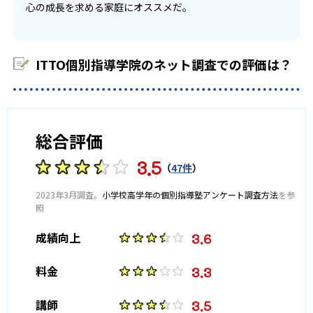
心の成長を求める家庭にオススメだ。
ITTO個別指導学院のネット調査での評価は？
総合評価
3.5
（
47件
）
2023年3月調査。
小学校高学年の個別指導塾アンケート調査方法
を参
照
3.6
成績向上
3.3
料金
3.5
講師