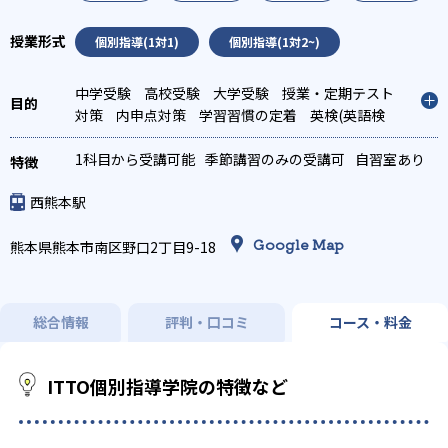
個別指導(1対1)
個別指導(1対2~)
中学受験
高校受験
大学受験
授業・定期テスト
対策
内申点対策
学習習慣の定着
英検(英語検
定)対策
漢検(漢字検定)対策
英語・英会話特化対
策
1科目から受講可能
季節講習のみの受講可
自習室あり
西熊本駅
Google Map
熊本県熊本市南区野口2丁目9-18
総合情報
評判・口コミ
コース・料金
ITTO個別指導学院の特徴など