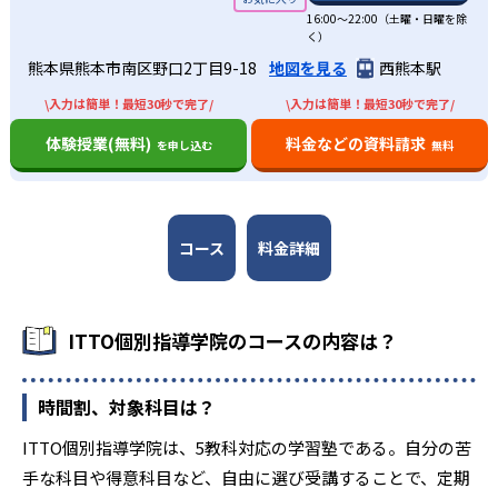
16:00〜22:00（土曜・日曜を除
く）
熊本県熊本市南区野口2丁目9-18
地図を見る
西熊本駅
\入力は簡単！最短30秒で完了/
\入力は簡単！最短30秒で完了/
体験授業(無料)
料金などの資料請求
を申し込む
無料
コース
料金詳細
ITTO個別指導学院のコースの内容は？
時間割、対象科目は？
ITTO個別指導学院は、5教科対応の学習塾である。自分の苦
手な科目や得意科目など、自由に選び受講することで、定期