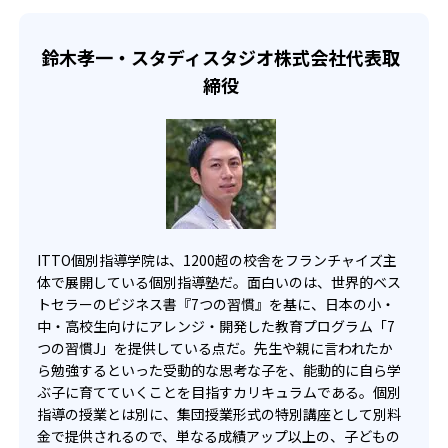
う、テストに特化した授業。自分が選択していない科目も
受講できるので、どの教科もまんべんなく点数UPすること
鈴木孝一・スタディスタジオ株式会社代表取
が可能。
締役
また、わからないところがある場合でも、「マンツーマン
+plus10」が用意されている。マンツーマン+plus10は、通
常の授業で理解できなかったところを追加で授業できるチ
ケットである。自分の苦手な単元などはこのチケットで先
生にいつでも質問できる。授業内容がわからないまま進む
ことはないだろう。
ITTO個別指導学院は、1200超の校舎をフランチャイズ主
体で展開している個別指導塾だ。面白いのは、世界的ベス
トセラーのビジネス書『7つの習慣』を基に、日本の小・
中・高校生向けにアレンジ・開発した教育プログラム「7
つの習慣J」を提供している点だ。先生や親に言われたか
ら勉強するといった受動的な思考な子を、能動的に自ら学
ぶ子に育てていくことを目指すカリキュラムである。個別
指導の授業とは別に、集団授業形式の特別講座として別料
金で提供されるので、単なる成績アップ以上の、子どもの