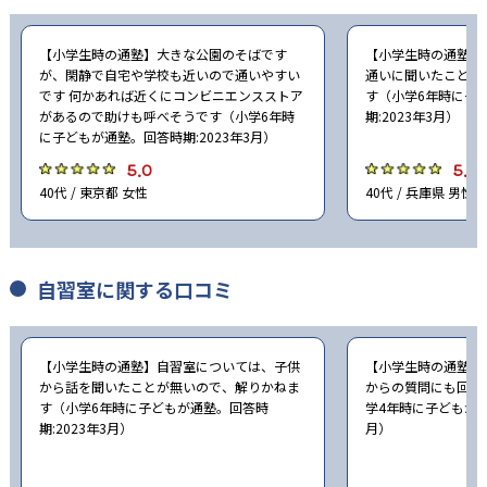
【小学生時の通塾】大きな公園のそばです
【小学生時の通塾】
が、閑静で自宅や学校も近いので通いやすい
通いに聞いたことが
です 何かあれば近くにコンビニエンスストア
す（小学6年時に子
があるので助けも呼べそうです（小学6年時
期:2023年3月）
に子どもが通塾。回答時期:2023年3月）
5.0
5.0
40代 / 東京都 女性
40代 / 兵庫県 男性
自習室に関する口コミ
【小学生時の通塾】自習室については、子供
【小学生時の通塾】
から話を聞いたことが無いので、解りかねま
からの質問にも回答
す（小学6年時に子どもが通塾。回答時
学4年時に子どもが通
期:2023年3月）
月）