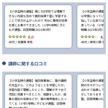
【小学生時の通塾】週に3日学校では理解で
【小学生時の通塾】
きない内容も含めて個別指導で密に学習する
は安価になっている
ことで学力が上がったので 充分に費用対効果
指している訳ではな
を感じる事ができました（小学6年時に子ど
思っている（小学4
もが通塾。回答時期:2023年3月）
時期:2023年3月）
5.0
4.0
40代 / 兵庫県 男性
40代 / 神奈川県 男性
講師に関する口コミ
【小学生時の通塾】毎回授業後に、塾の講師
【小学生時の通塾】
の先生から、どのようなことを学習したか。
師の方々がついてく
学習内容で理解したところ、理解が不十分で
合わせて指導してく
次回に改善すべきところ、宿題をしたか、授
せしております（小
業の遅刻の有無などが、親の携帯端末に入っ
塾。回答時期:2023
てくる（小学5年時に子どもが通塾。回答時
期:2023年3月）