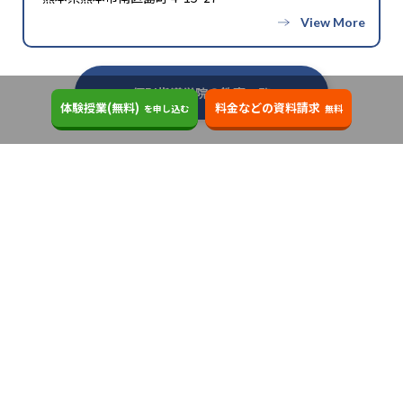
ITTO個別指導学院の教室一覧へ
体験授業(無料)
料金などの資料請求
を申し込む
無料
熊本野口校
電話する
通話料無料
16:00〜22:00（土曜・日曜を除
く）
熊本県熊本市南区野口2丁目9-18
地図を見る
西熊本駅
\入力は簡単！最短30秒で完了/
\入力は簡単！最短30秒で完了/
体験授業(無料)
料金などの資料請求
を申し込む
無料
熊本県にあるITTO個別指導学院の教室