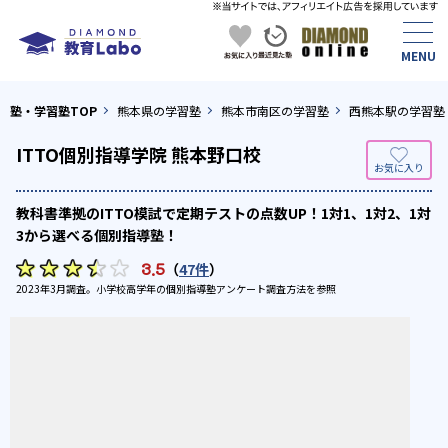
塾・学習塾TOP
熊本県の学習塾
熊本市南区の学習塾
西熊本駅の学習塾
ITTO個別指導学院 熊本野口校
教科書準拠のITTO模試で定期テストの点数UP！1対1、1対2、1対
3から選べる個別指導塾！
3.5
（
47件
）
2023年3月調査。
小学校高学年の個別指導塾アンケート調査方法
を参照