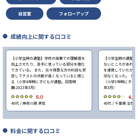
自習室
フォローアップ
成績向上に関する口コミ
【小学生時の通塾】学校の授業での理解度を
【小学生時の通塾】
向上させたり、苦手に思っている部分を強化
ないところがあれば
できている。 また、元々得意な方の科目も安
を連発していたが、
定してテストの点数が高くなっていると感じ
切なくなった。 テ
る（小学4年時に子どもが通塾。回答時
（小学5年時に子ども
期:2023年3月）
年3月）
5.0
4.0
40代 / 神奈川県 男性
40代 / 千葉県 女性
料金に関する口コミ