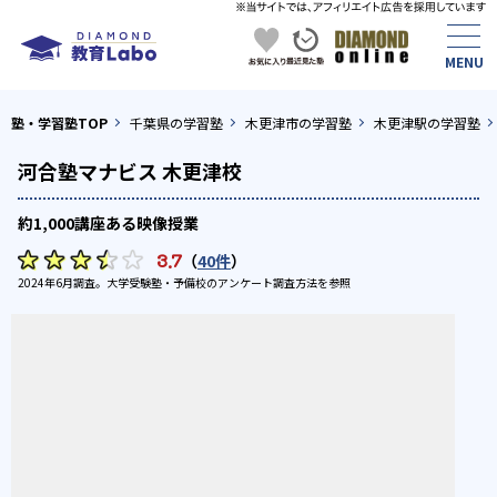
塾・学習塾TOP
千葉県の学習塾
木更津市の学習塾
木更津駅の学習塾
河合塾マナビス 木更津校
約1,000講座ある映像授業
3.7
（
40件
）
2024年6月調査。
大学受験塾・予備校のアンケート調査方法
を参照