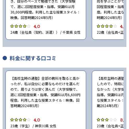
き、自分のペースで勉強できた（大学受験
向を学ぶことができ
で、週に2回程度授業・指導。受講料は月
回程度授業・指導。受
30,000円程度。利用した主な授業スタイル：
度。利用した主な授
映像。回答時期2024年5月）
時期2024年5月）
4.0
4.0
24歳（会社員（契約、派遣）） / 千葉県 女性
22歳（会社員<正社員
料金に関する口コミ
【高校生時の通塾】全部の教科を取ると高か
【高校生時の通塾】
ったが、私は自分に必要なものだけを選んだ
したので、特段に値
ので、周りよりは安く済んだ（大学受験で、
なかった（大学受験
週に3回程度授業・指導。受講料は月6,600円
指導。受講料は月50
程度。利用した主な授業スタイル：映像。回
な授業スタイル：映
答時期2024年5月）
期2024年5月）
4.0
3.0
23歳（学生） / 神奈川県 女性
23歳（会社員<正社員