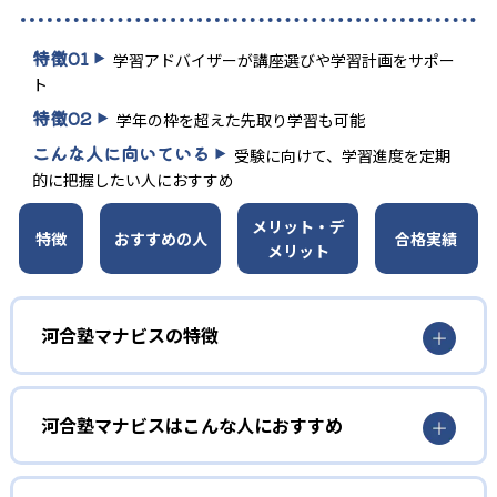
特徴
01
学習アドバイザーが講座選びや学習計画をサポー
ト
特徴
02
学年の枠を超えた先取り学習も可能
こんな人に向いている
受験に向けて、学習進度を定期
的に把握したい人におすすめ
メリット・デ
特徴
おすすめの人
合格実績
メリット
河合塾マナビスの特徴
01
約1,000講座ある映像授業
河合塾マナビスはこんな人におすすめ
河合塾マナビスの映像授業は、英語だけでも240種類以上あ
り、合計1,000種類以上に及ぶ。学年の枠にとらわれずに、
高校生
学力に応じて自分に適切な講座を選べることもメリット