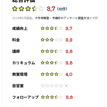
845
685
名古屋大学
大阪大学
3.7
（
40件
）
621
721
広島大学
九州大学
2024年6月調査。
大学受験塾・予備校のアンケート調査方法
を参照
5,849
早稲田大学
3.7
成績向上
3,608
慶應義塾大学
3.3
料金
5,089
東京理科大学
3.8
講師
3,235
4,767
上智大学
立教大学
3.8
カリキュラム
4.0
教室環境
他、多数合格
※2023年、公式サイト
-
自習室
3.8
フォローアップ