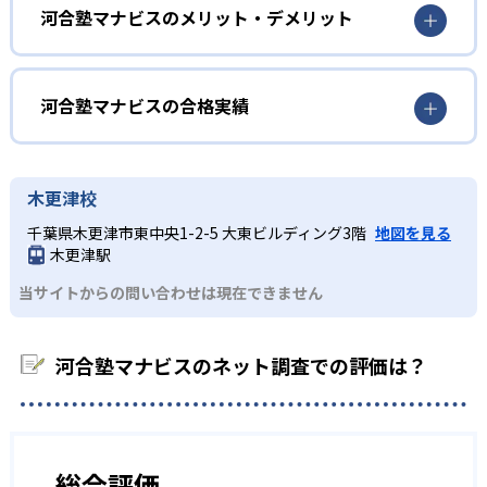
だ。
自分のスケジュールに合わせて受講したい生徒向け
河合塾マナビスのメリット・デメリット
映像授業は「基礎レベル」「標準レベル」「応用レベル」
河合塾マナビスは映像授業を提供しているため、自分のス
どんなメリットがある？
「発展レベル」に分かれており、組み合わせることで合格
ケジュールに合わせてフレキシブルに受講できる。
までのロードマップを計画することができる。
ほとんどの校舎で月〜土曜は22時まで、日・祝も18時頃ま
河合塾マナビスの合格実績
状況に応じて受講数も柔軟に増減でき、部活動が忙しい時
で開館しているため、スケジュールに合わせた通塾できる
02
学力到達度テストあり
期や長期休暇などに計画的に学習量を調節可能だ。
ことがメリットだ。
河合塾マナビスの合格実績は？
河合塾マナビスでは、高1・2年生を対象に定期的に「学力
また、学習アドバイザーが年間・月間の学習計画や受験戦
河合塾マナビスは、河合塾グループ全体の合格実績を公式
木更津校
到達度テスト」を行っている。学習した内容が定着してい
略の立案をサポートするため、映像授業を最大限に活かし
サイトで公開し、合格した学校を多数記載している。合格
るのかを計測することで、志望校別に到達度を把握するこ
千葉県木更津市東中央1-2-5 大東ビルディング3階
地図を見る
て効率的に学力を高められる。
実績は以下の通りである。
とができる。
木更津駅
どんなデメリットがある？
高校の合格実績
03
アドバイスタイム
当サイトからの問い合わせは現在できません
フレキシブルに通塾できることはメリットだが、生徒によ
1,321
1,377
ってはいつでも行けると思い、通塾を後回しにしてしまう
東京大学
京都大学
河合塾マナビスでは、毎回の映像授業とチェックテストの
可能性がある。
後に、5分程度の面談を行っている。学んだ内容をアウトプ
河合塾マナビスのネット調査での評価は？
648
671
北海道大学
東北大学
ットすることでより理解を深め、復習すべき箇所を可視化
また、集団授業のような仲間と切磋琢磨する学習環境では
できるだろう。
ないため、ライバル心を燃やして学習に取り組みたいタイ
253
366
東京工業大学
一橋大学
プの生徒にとっては、物足りなく感じてしまう恐れもあ
る。
総合評価