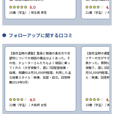
5.0
4.0
18歳（学生） / 埼玉県 男性
21歳（学生） / 大阪
フォローアップに関する口コミ
【高校生時の通塾】塾長と勉強の進め方や志
【高校生時の通塾】
望校についての相談の機会はよくあった。そ
イザーの方がサポー
の他、チューターさんたちもよく相談に乗っ
良かった。質問もし
てくれた（大学受験で、週に7回程度授業・
受験で、週に3回程
指導。受講料は月50,000円程度。利用した主
月50,000円程度
な授業スタイル：映像、自習・自立。回答時
ル：映像。回答時期2
期2024年5月）
4.0
4.0
22歳（学生） / 大阪府 女性
18歳（学生） / 神