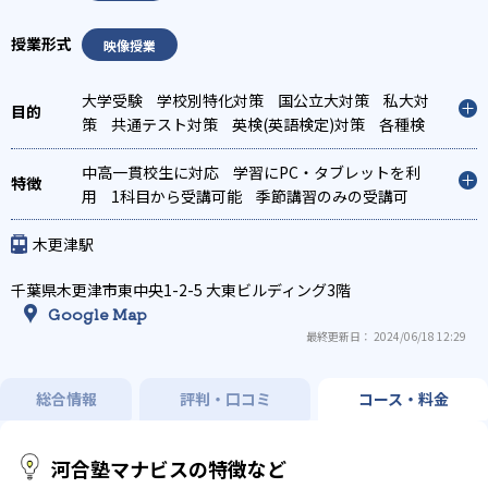
映像授業
大学受験
学校別特化対策
国公立大対策
私大対
策
共通テスト対策
英検(英語検定)対策
各種検
定対策
中高一貫校生に対応
学習にPC・タブレットを利
用
1科目から受講可能
季節講習のみの受講可
木更津駅
千葉県木更津市東中央1-2-5 大東ビルディング3階
Google Map
最終更新日： 2024/06/18 12:29
総合情報
評判・口コミ
コース・料金
河合塾マナビスの特徴など