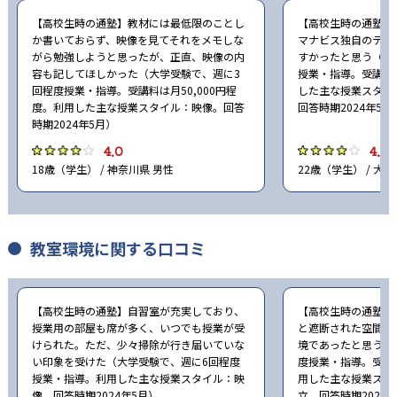
【高校生時の通塾】教材には最低限のことし
【高校生時の通塾】
か書いておらず、映像を見てそれをメモしな
マナビス独自のテキ
がら勉強しようと思ったが、正直、映像の内
すかったと思う（大
容も記してほしかった（大学受験で、週に3
授業・指導。受講料は
回程度授業・指導。受講料は月50,000円程
した主な授業スタイ
度。利用した主な授業スタイル：映像。回答
回答時期2024年5月
時期2024年5月）
4.0
4.0
18歳（学生） / 神奈川県 男性
22歳（学生） / 大阪
教室環境に関する口コミ
【高校生時の通塾】自習室が充実しており、
【高校生時の通塾】
授業用の部屋も席が多く、いつでも授業が受
と遮断された空間で
けられた。ただ、少々掃除が行き届いていな
境であったと思う（
い印象を受けた（大学受験で、週に6回程度
度授業・指導。受講料
授業・指導。利用した主な授業スタイル：映
用した主な授業スタ
像。回答時期2024年5月）
立。回答時期2024