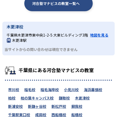
河合塾マナビスの教室一覧へ
木更津校
千葉県木更津市東中央1-2-5 大東ビルディング3階
地図を見る
木更津駅
当サイトからの問い合わせは現在できません
千葉県にある河合塾マナビスの教室
市川校
稲毛校
稲毛海岸校
小見川校
海浜幕張校
柏校
柏の葉キャンパス校
鎌取校
木更津校
新浦安校
新鎌ヶ谷校
新松戸校
蘇我校
千葉駅東口校
成田校
西船橋校
船橋校