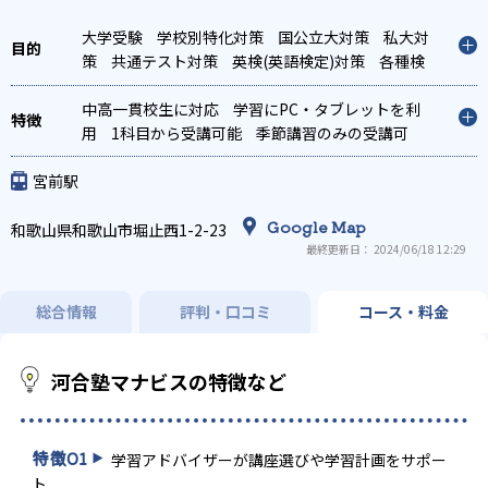
大学受験
学校別特化対策
国公立大対策
私大対
策
共通テスト対策
英検(英語検定)対策
各種検
定対策
中高一貫校生に対応
学習にPC・タブレットを利
用
1科目から受講可能
季節講習のみの受講可
宮前駅
Google Map
和歌山県和歌山市堀止西1-2-23
最終更新日： 2024/06/18 12:29
総合情報
評判・口コミ
コース・料金
河合塾マナビスの特徴など
特徴
01
学習アドバイザーが講座選びや学習計画をサポー
ト