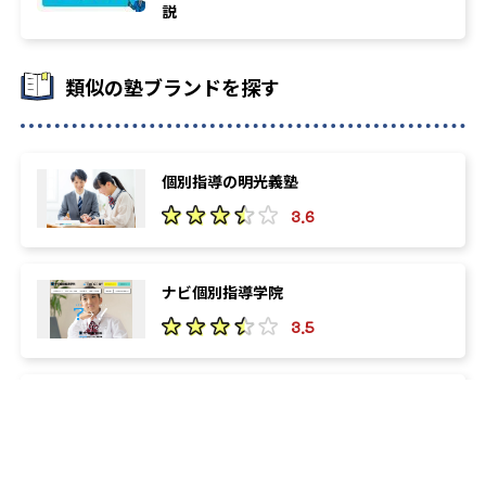
説
類似の塾ブランドを探す
個別指導の明光義塾
3.6
ナビ個別指導学院
3.5
東進ハイスクール・東進衛星予備校
3.8