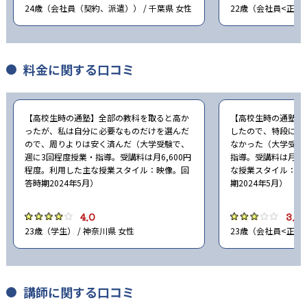
24歳（会社員（契約、派遣）） / 千葉県 女性
22歳（会社員<正社員
料金に関する口コミ
【高校生時の通塾】全部の教科を取ると高か
【高校生時の通塾】
ったが、私は自分に必要なものだけを選んだ
したので、特段に値
ので、周りよりは安く済んだ（大学受験で、
なかった（大学受験
週に3回程度授業・指導。受講料は月6,600円
指導。受講料は月50
程度。利用した主な授業スタイル：映像。回
な授業スタイル：映
答時期2024年5月）
期2024年5月）
4.0
3.0
23歳（学生） / 神奈川県 女性
23歳（会社員<正社員
講師に関する口コミ