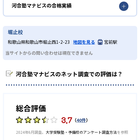
までのロードマップを計画することができる。
ほとんどの校舎で月〜土曜は22時まで、日・祝も18時頃ま
河合塾マナビスの合格実績
状況に応じて受講数も柔軟に増減でき、部活動が忙しい時
で開館しているため、スケジュールに合わせた通塾できる
02
学力到達度テストあり
期や長期休暇などに計画的に学習量を調節可能だ。
ことがメリットだ。
河合塾マナビスの合格実績は？
河合塾マナビスでは、高1・2年生を対象に定期的に「学力
また、学習アドバイザーが年間・月間の学習計画や受験戦
河合塾マナビスは、河合塾グループ全体の合格実績を公式
堀止校
到達度テスト」を行っている。学習した内容が定着してい
略の立案をサポートするため、映像授業を最大限に活かし
サイトで公開し、合格した学校を多数記載している。合格
るのかを計測することで、志望校別に到達度を把握するこ
和歌山県和歌山市堀止西1-2-23
地図を見る
宮前駅
て効率的に学力を高められる。
実績は以下の通りである。
とができる。
どんなデメリットがある？
当サイトからの問い合わせは現在できません
高校の合格実績
03
アドバイスタイム
フレキシブルに通塾できることはメリットだが、生徒によ
1,321
1,377
ってはいつでも行けると思い、通塾を後回しにしてしまう
東京大学
京都大学
河合塾マナビスでは、毎回の映像授業とチェックテストの
河合塾マナビスのネット調査での評価は？
可能性がある。
後に、5分程度の面談を行っている。学んだ内容をアウトプ
648
671
北海道大学
東北大学
ットすることでより理解を深め、復習すべき箇所を可視化
また、集団授業のような仲間と切磋琢磨する学習環境では
できるだろう。
ないため、ライバル心を燃やして学習に取り組みたいタイ
253
366
東京工業大学
一橋大学
プの生徒にとっては、物足りなく感じてしまう恐れもあ
総合評価
る。
845
685
名古屋大学
大阪大学
3.7
（
40件
）
621
721
広島大学
九州大学
2024年6月調査。
大学受験塾・予備校のアンケート調査方法
を参照