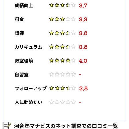
5,849
3.7
成績向上
早稲田大学
3,608
3.3
料金
慶應義塾大学
5,089
3.8
講師
東京理科大学
3,235
4,767
3.8
カリキュラム
上智大学
立教大学
4.0
教室環境
他、多数合格
※2023年、公式サイト
-
自習室
3.8
フォローアップ
-
人に勧めたい
河合塾マナビスのネット調査での口コミ一覧