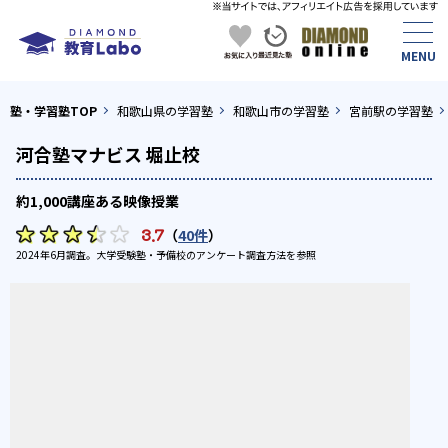
塾・学習塾TOP
和歌山県の学習塾
和歌山市の学習塾
宮前駅の学習塾
河合塾マナビス 堀止校
約1,000講座ある映像授業
3.7
（
40件
）
2024年6月調査。
大学受験塾・予備校のアンケート調査方法
を参照