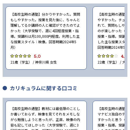
【高校生時の通塾】分かりやすかった。質問
【高校生時の通塾】
もしやすかった。授業を見た後に、ちゃんと
やすかった。チュー
理解してるか講師の人と確認ができたのでよ
れて、質問もしやす
かった（大学受験で、週に4回程度授業・指
のが楽しかった（大
導。受講料は月100,000円程度。利用した主
授業・指導。受講料は
な授業スタイル：映像。回答時期2024年5
した主な授業スタイ
月）
回答時期2024年5月
5.0
4.0
21歳（学生） / 神奈川県 女性
22歳（学生） / 大阪
カリキュラムに関する口コミ
【高校生時の通塾】教材には最低限のことし
【高校生時の通塾】
か書いておらず、映像を見てそれをメモしな
マナビス独自のテキ
がら勉強しようと思ったが、正直、映像の内
すかったと思う（大
容も記してほしかった（大学受験で、週に3
授業・指導。受講料は