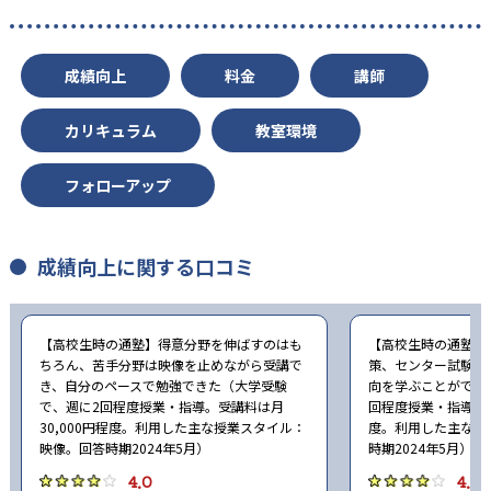
成績向上
料金
講師
カリキュラム
教室環境
フォローアップ
成績向上に関する口コミ
【高校生時の通塾】得意分野を伸ばすのはも
【高校生時の通塾】
ちろん、苦手分野は映像を止めながら受講で
策、センター試験対
き、自分のペースで勉強できた（大学受験
向を学ぶことができ
で、週に2回程度授業・指導。受講料は月
回程度授業・指導。受
30,000円程度。利用した主な授業スタイル：
度。利用した主な授
映像。回答時期2024年5月）
時期2024年5月）
4.0
4.0