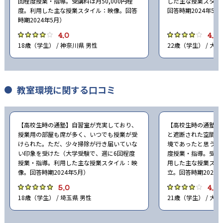
回程度授業・指導。受講料は月50,000円程
した主な授業スタイ
度。利用した主な授業スタイル：映像。回答
回答時期2024年5月
時期2024年5月）
4.0
4.0
18歳（学生） / 神奈川県 男性
22歳（学生） / 大阪
教室環境に関する口コミ
【高校生時の通塾】自習室が充実しており、
【高校生時の通塾】
授業用の部屋も席が多く、いつでも授業が受
と遮断された空間で
けられた。ただ、少々掃除が行き届いていな
境であったと思う（
い印象を受けた（大学受験で、週に6回程度
度授業・指導。受講料
授業・指導。利用した主な授業スタイル：映
用した主な授業スタ
像。回答時期2024年5月）
立。回答時期2024
5.0
4.0
18歳（学生） / 埼玉県 男性
21歳（学生） / 大阪