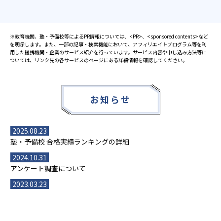
※教育機関、塾・予備校等によるPR情報については、<PR>、<sponsored contents>など
を明示します。また、一部の記事・検索機能において、アフィリエイトプログラム等を利
用した提携機関・企業のサービス紹介を行っています。サービス内容や申し込み方法等に
ついては、リンク先の各サービスのページにある詳細情報を確認してください。
お知らせ
2025.08.23
塾・予備校 合格実績ランキングの詳細
2024.10.31
アンケート調査について
2023.03.23
ダイヤモンド教育ラボのオープンについて