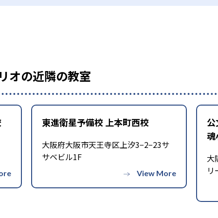
リオの近隣の教室
校
東進衛星予備校 上本町西校
公
魂
大阪府大阪市天王寺区上汐3−2−23サ
サベビル1F
大
リ