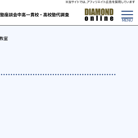
塾
座談会
中高一貫校・高校
塾代調査
教室