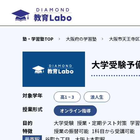
塾・学習塾TOP
大阪府の学習塾
大阪市天王寺区
大学受験予
高1 ~ 3
浪人生
オンライン指導
大学受験
授業・定期テスト対策
学習
授業の振替可能
1科目から受講可能
谷町九丁目、大阪上本町駅