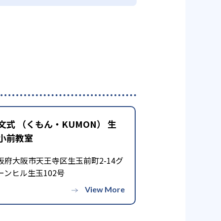
文式 （くもん・KUMON） 生
小前教室
阪府大阪市天王寺区生玉前町2-14グ
ーンヒル生玉102号