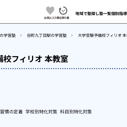
地域で塾探し
塾一覧
個別指導
の学習塾
谷町九丁目駅の学習塾
大学受験予備校フィリオ 本
備校フィリオ 本教室
習慣の定着
学校別特化対策
科目別特化対策