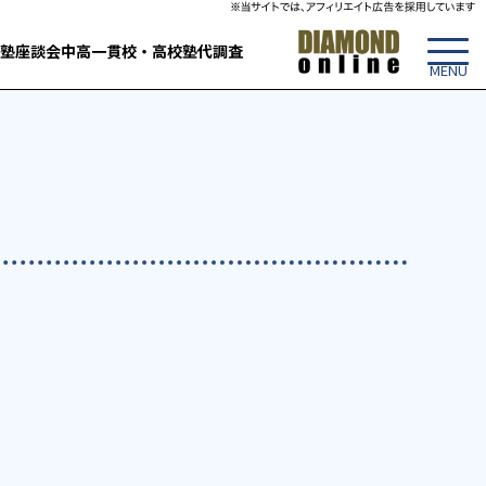
塾
座談会
中高一貫校・高校
塾代調査