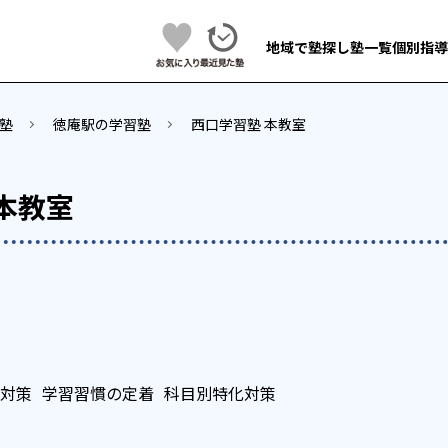
地域で塾探し
塾一覧
個別指導
塾
徳庵駅の学習塾
西口学習塾 本教室
本教室
対策
学習習慣の定着
科目別特化対策