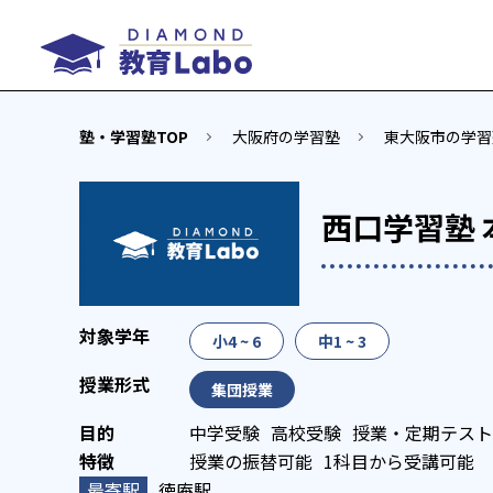
塾・学習塾TOP
大阪府の学習塾
東大阪市の学習
西口学習塾 
小4 ~ 6
中1 ~ 3
集団授業
中学受験
高校受験
授業・定期テスト
授業の振替可能
1科目から受講可能
徳庵駅