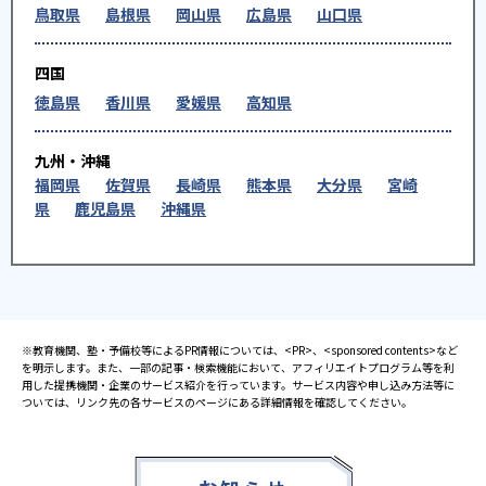
鳥取県
島根県
岡山県
広島県
山口県
四国
徳島県
香川県
愛媛県
高知県
九州・沖縄
福岡県
佐賀県
長崎県
熊本県
大分県
宮崎
県
鹿児島県
沖縄県
※教育機関、塾・予備校等によるPR情報については、<PR>、<sponsored contents>など
を明示します。また、一部の記事・検索機能において、アフィリエイトプログラム等を利
用した提携機関・企業のサービス紹介を行っています。サービス内容や申し込み方法等に
ついては、リンク先の各サービスのページにある詳細情報を確認してください。