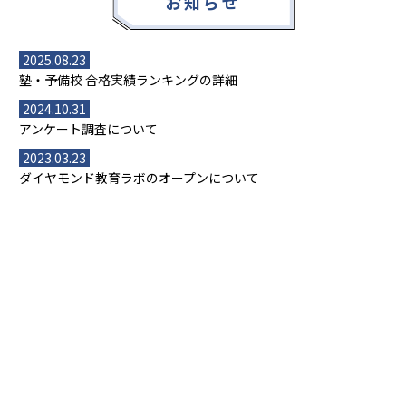
お知らせ
2025.08.23
塾・予備校 合格実績ランキングの詳細
2024.10.31
アンケート調査について
2023.03.23
ダイヤモンド教育ラボのオープンについて
都道府県別一覧
北海道・東北
主要な塾一覧
北海道
青森県
岩手県
宮城県
秋田県
【掲載塾一覧を見る】
授業スタイル
山形県
福島県
臨海セミナー
関東
個別指導
塾ランキング
東京個別指導学院
東京都
神奈川県
埼玉県
千葉県
茨城県
集団授業
個別指導塾TOMAS
栃木県
群馬県
中学受験ランキング