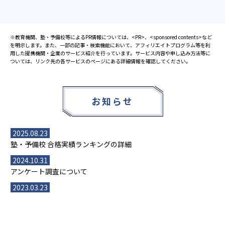
※教育機関、塾・予備校等によるPR情報については、<PR>、<sponsored contents>など
を明示します。また、一部の記事・検索機能において、アフィリエイトプログラム等を利
用した提携機関・企業のサービス紹介を行っています。サービス内容や申し込み方法等に
ついては、リンク先の各サービスのページにある詳細情報を確認してください。
お知らせ
2025.08.23
塾・予備校 合格実績ランキングの詳細
2024.10.31
アンケート調査について
2023.03.23
ダイヤモンド教育ラボのオープンについて