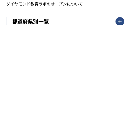
ダイヤモンド教育ラボのオープンについて
都道府県別一覧
北海道・東北
主要な塾一覧
北海道
青森県
岩手県
宮城県
秋田県
【掲載塾一覧を見る】
授業スタイル
山形県
福島県
臨海セミナー
関東
個別指導
塾ランキング
東京個別指導学院
東京都
神奈川県
埼玉県
千葉県
茨城県
集団授業
個別指導塾TOMAS
栃木県
群馬県
中学受験ランキング
カテゴリ別記事一覧
オンライン指導
明光義塾
大学受験ランキング
北陸
映像授業
ナビ個別指導学院
中学受験
特集
新潟県
富山県
石川県
福井県
個別教室のトライ
高校受験
東進ハイスクール
中部
開成番長直伝！子どもの受験を成功させる方法
中高一貫校・高校
大学受験
武田塾
愛知県
静岡県
岐阜県
三重県
長野県
令和時代の失敗しない塾選び
資格取得・学び直し
山梨県
2020年代の教育
中学入試最前線
教育費・塾代
中学受験最前線
近畿
てら先生の教育業界基本メソッド
座談会