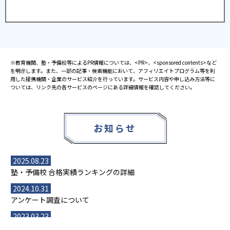
※教育機関、塾・予備校等によるPR情報については、<PR>、<sponsored contents>など
を明示します。また、一部の記事・検索機能において、アフィリエイトプログラム等を利
用した提携機関・企業のサービス紹介を行っています。サービス内容や申し込み方法等に
ついては、リンク先の各サービスのページにある詳細情報を確認してください。
お知らせ
2025.08.23
塾・予備校 合格実績ランキングの詳細
2024.10.31
アンケート調査について
2023.03.23
ダイヤモンド教育ラボのオープンについて