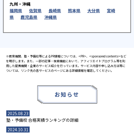
九州・沖縄
福岡県
佐賀県
長崎県
熊本県
大分県
宮崎
県
鹿児島県
沖縄県
※教育機関、塾・予備校等によるPR情報については、<PR>、<sponsored contents>など
を明示します。また、一部の記事・検索機能において、アフィリエイトプログラム等を利
用した提携機関・企業のサービス紹介を行っています。サービス内容や申し込み方法等に
ついては、リンク先の各サービスのページにある詳細情報を確認してください。
お知らせ
2025.08.23
塾・予備校 合格実績ランキングの詳細
2024.10.31