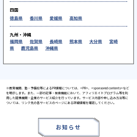
四国
徳島県
香川県
愛媛県
高知県
九州・沖縄
福岡県
佐賀県
長崎県
熊本県
大分県
宮崎
県
鹿児島県
沖縄県
※教育機関、塾・予備校等によるPR情報については、<PR>、<sponsored contents>など
を明示します。また、一部の記事・検索機能において、アフィリエイトプログラム等を利
用した提携機関・企業のサービス紹介を行っています。サービス内容や申し込み方法等に
ついては、リンク先の各サービスのページにある詳細情報を確認してください。
お知らせ