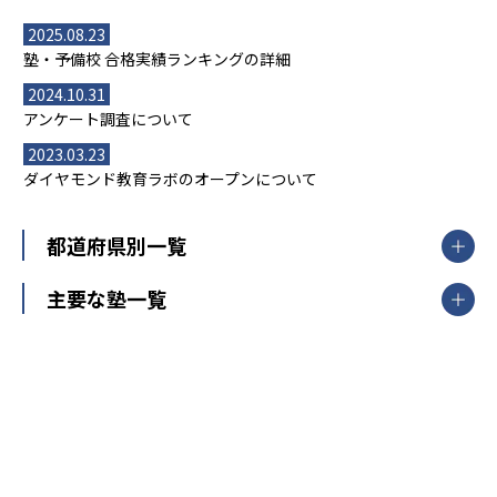
2025.08.23
塾・予備校 合格実績ランキングの詳細
2024.10.31
アンケート調査について
2023.03.23
ダイヤモンド教育ラボのオープンについて
都道府県別一覧
北海道・東北
主要な塾一覧
北海道
青森県
岩手県
宮城県
秋田県
【掲載塾一覧を見る】
授業スタイル
山形県
福島県
臨海セミナー
関東
個別指導
塾ランキング
東京個別指導学院
東京都
神奈川県
埼玉県
千葉県
茨城県
集団授業
個別指導塾TOMAS
栃木県
群馬県
中学受験ランキング
カテゴリ別記事一覧
オンライン指導
明光義塾
大学受験ランキング
北陸
映像授業
ナビ個別指導学院