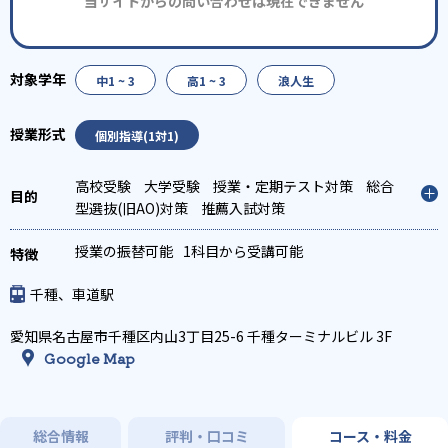
当サイトからの問い合わせは現在できません
中1 ~ 3
高1 ~ 3
浪人生
個別指導(1対1)
高校受験
大学受験
授業・定期テスト対策
総合
型選抜(旧AO)対策
推薦入試対策
授業の振替可能
1科目から受講可能
千種、車道駅
愛知県名古屋市千種区内山3丁目25-6 千種ターミナルビル 3F
Google Map
総合情報
評判・口コミ
コース・料金