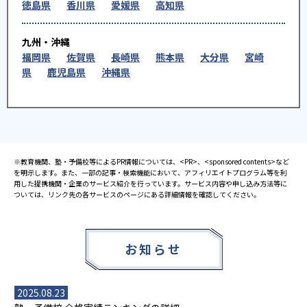
徳島県
香川県
愛媛県
高知県
九州・沖縄
福岡県
佐賀県
長崎県
熊本県
大分県
宮崎
県
鹿児島県
沖縄県
※教育機関、塾・予備校等によるPR情報については、<PR>、<sponsored contents>など
を明示します。また、一部の記事・検索機能において、アフィリエイトプログラム等を利
用した提携機関・企業のサービス紹介を行っています。サービス内容や申し込み方法等に
ついては、リンク先の各サービスのページにある詳細情報を確認してください。
お知らせ
2025.08.23