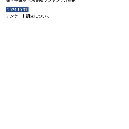
塾・予備校 合格実績ランキングの詳細
2024.10.31
アンケート調査について
2023.03.23
ダイヤモンド教育ラボのオープンについて
都道府県別一覧
北海道・東北
主要な塾一覧
北海道
青森県
岩手県
宮城県
秋田県
【掲載塾一覧を見る】
授業スタイル
山形県
福島県
臨海セミナー
関東
個別指導
塾ランキング
東京個別指導学院
東京都
神奈川県
埼玉県
千葉県
茨城県
集団授業
個別指導塾TOMAS
栃木県
群馬県
中学受験ランキング
カテゴリ別記事一覧
オンライン指導
明光義塾
大学受験ランキング
北陸
映像授業
ナビ個別指導学院
中学受験
特集
新潟県
富山県
石川県
福井県
個別教室のトライ
高校受験
東進ハイスクール
中部