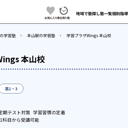
地域で塾探し
塾一覧
個別指導
の学習塾
本山駅の学習塾
学習プラザWings 本山校
ings 本山校
高1 ~ 3
定期テスト対策
学習習慣の定着
1科目から受講可能