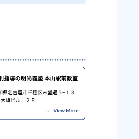
別指導の明光義塾 本山駅前教室
知県名古屋市千種区末盛通５−１３
３大雄ビル ２Ｆ