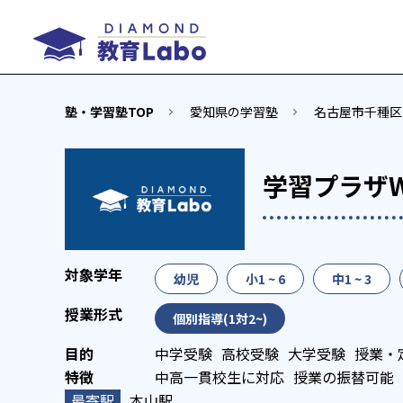
塾・学習塾TOP
愛知県の学習塾
名古屋市千種区
学習プラザW
幼児
小1 ~ 6
中1 ~ 3
個別指導(1対2~)
中学受験
高校受験
大学受験
授業・
中高一貫校生に対応
授業の振替可能
本山駅