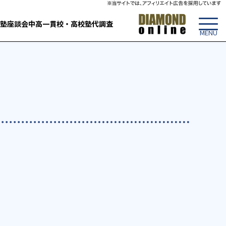
塾
座談会
中高一貫校・高校
塾代調査