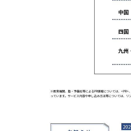
中国
四国
九州
※教育機関、塾・予備校等によるPR情報については、<PR>、
っています。サービス内容や申し込み方法等については、リ
202