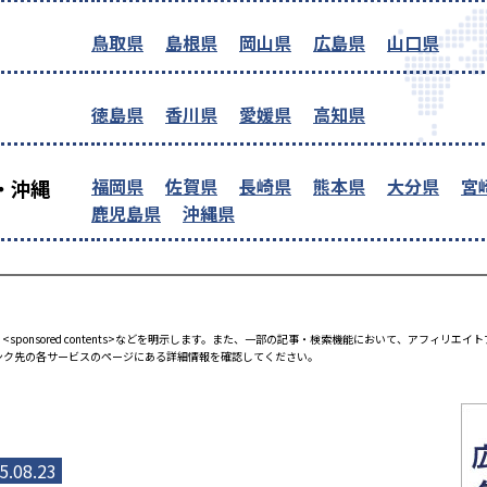
鳥取県
島根県
岡山県
広島県
山口県
徳島県
香川県
愛媛県
高知県
福岡県
佐賀県
長崎県
熊本県
大分県
宮
・沖縄
鹿児島県
沖縄県
<sponsored contents>などを明示します。また、一部の記事・検索機能において、アフィリ
ンク先の各サービスのページにある詳細情報を確認してください。
5.08.23