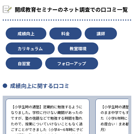
開成教育セミナーのネット調査での口コミ一覧
成績向上
料金
講師
カリキュラム
教室環境
自習室
フォローアップ
成績向上に関する口コミ
【小学生時の通塾】定期的に勉強するように
【小学生時の通塾】
なりました。学校に行けない期間があったの
のまま中学でもずっ
ですが、塾の宿題などで勉強する時間を取れ
た（小学6年時に子
たので、授業についていけないこともなく過
め度合い：まあ勧めた
ごすことができました（小学4〜6年時に子ど
月）