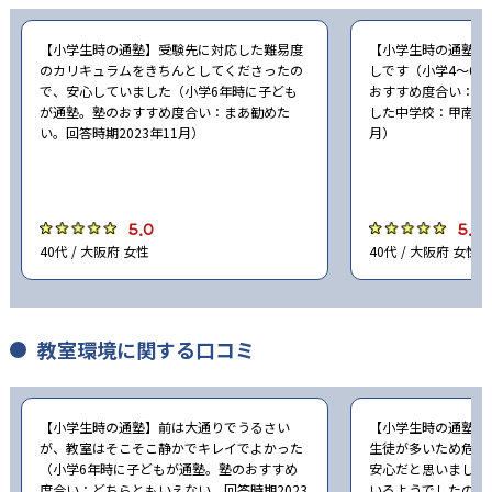
【小学生時の通塾】受験先に対応した難易度
【小学生時の通塾】
のカリキュラムをきちんとしてくださったの
しです（小学4〜6
で、安心していました（小学6年時に子ども
おすすめ度合い：ど
が通塾。塾のおすすめ度合い：まあ勧めた
した中学校：甲南中学
い。回答時期2023年11月）
月）
5.0
5.0
40代 / 大阪府 女性
40代 / 大阪府 女性
教室環境に関する口コミ
【小学生時の通塾】前は大通りでうるさい
【小学生時の通塾】
が、教室はそこそこ静かでキレイでよかった
生徒が多いため危な
（小学6年時に子どもが通塾。塾のおすすめ
安心だと思いました
度合い：どちらともいえない。回答時期2023
いるようでしたので