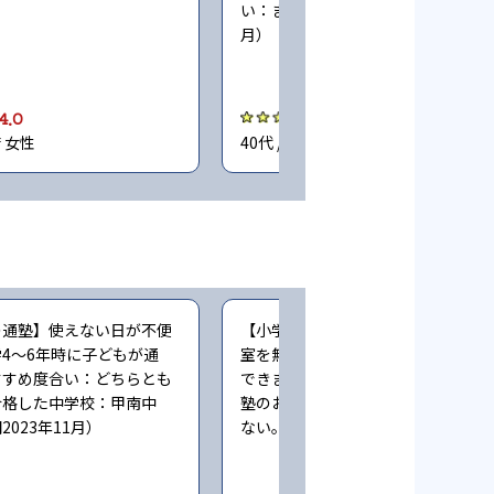
い：まあ勧めたい。回答時期2023年
月）
4.0
4.0
府 女性
40代 / 大阪府 女性
の通塾】使えない日が不便
【小学生時の通塾】夏休みなどに自
4〜6年時に子どもが通
室を無料解放してくれるので、宿題
すすめ度合い：どちらとも
できます（小学5年時に子どもが通
合格した中学校：甲南中
塾のおすすめ度合い：どちらともい
023年11月）
ない。回答時期2023年11月）