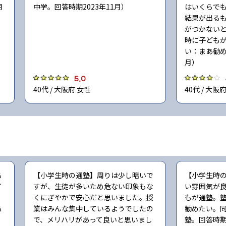
期
中学。回答時期2023年11月）
はいくらで
結果が出る
がつかないと
時に子ども
い：まあ勧め
月）
5.0
40代 / 大阪府 女性
40代 / 大阪
る
【小学生時の通塾】周りは少し暗いで
【小学生時
イ
すが、生徒が多いため危ない印象もな
い雰囲気が良
くにぎやかで安心だと思いました。授
もが通塾。
も
業はみんな集中しているようでしたの
勧めたい。
で、メリハリがあって良いと思いまし
塾。回答時期2