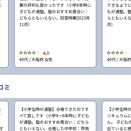
に
業の評判も良かったです（小学6年時に
できるように
：
子どもが通塾。塾のおすすめ度合い：
もが通塾。
：
どちらともいえない。回答時期2023年
らともいえな
11月）
月）
4.0
40代 / 大阪府 女性
40代 / 大阪
コミ
た
【小学生時の通塾】合格できたのです
【小学生時
て
べて良しです（小学4〜6年時に子ども
リキュラム
が通塾。塾のおすすめ度合い：どちら
ん。 子ども
す
ともいえない。合格した中学校：甲南
出ていると