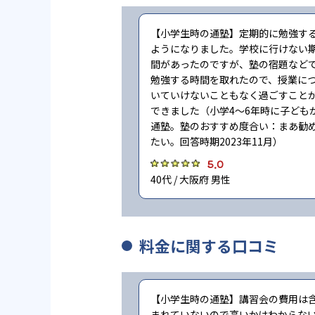
【小学生時の通塾】定期的に勉強す
ようになりました。学校に行けない
間があったのですが、塾の宿題など
勉強する時間を取れたので、授業に
いていけないこともなく過ごすこと
できました（小学4〜6年時に子ども
通塾。塾のおすすめ度合い：まあ勧
たい。回答時期2023年11月）
5.0
40代 / 大阪府 男性
料金に関する口コミ
【小学生時の通塾】講習会の費用は
まれていないので高いかはわからな