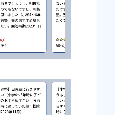
もあるでしょうし、明確な
ないところを質問できる時間がなか
ものでもないですし、判断
たです（小学5〜6年時に子どもが通
思いました（小学4〜6年
塾。塾のおすすめ度合い：あまり勧
が通塾。塾のおすすめ度合
たくない。回答時期2023年11月）
たい。回答時期2023年11
4.0
4.0
府 男性
50代 / 大阪府 女性
の通塾】自習室に行きやす
【小学生時の通塾】子どもに「授業
い（小学4〜5年時に子ど
うるさい子がいるからどうにかして
塾のおすすめ度合い：まあ
しい」と聞いたから、先生に連絡し
同時に通っていた塾：松陰
らすぐに対応してくれました（小学
023年11月）
時に子どもが通塾。塾のおすすめ度