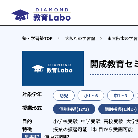
塾・学習塾TOP
大阪府の学習塾
東大阪市の学習
開成教育セ
幼児
小1 ~ 6
中1 ~ 3
個別指導(1対1)
個別指導(1対2~)
小学校受験
中学受験
高校受験
大学
授業の振替可能
1科目から受講可能
河内花園駅