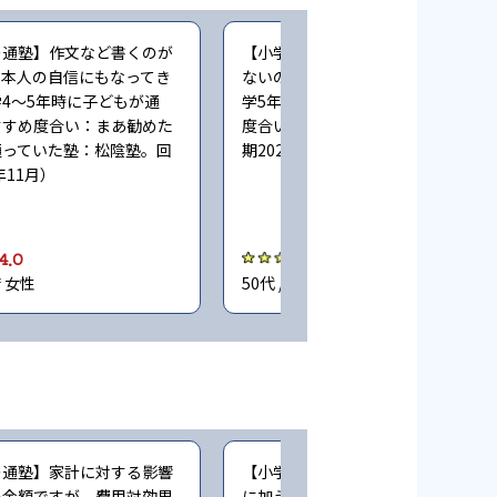
の通塾】作文など書くのが
【小学生時の通塾】英語があまり合
、本人の自信にもなってき
ないので、違うところに通わせた（
4〜5年時に子どもが通
学5年時に子どもが通塾。塾のおす
すすめ度合い：まあ勧めた
度合い：どちらともいえない。回答
通っていた塾：松陰塾。回
期2023年11月）
年11月）
4.0
3.0
府 女性
50代 / 大阪府 男性
の通塾】家計に対する影響
【小学生時の通塾】高いと思う。月
い金額ですが、費用対効果
に加えて夏・冬の講習など、プラス