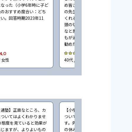
なった（小学6年時に子ど
め皆さん活力のある感じでした。学
塾のおすすめ度合い：どち
の先生とはまた違った温度感で接し
い。回答時期2023年11
くれるので、モチベーションの維持
頭の切り替えの面で良い経験になる
なと思いました（小学4〜6年時に子
もが通塾。塾のおすすめ度合い：ま
勧めたい。回答時期2023年11月）
4.0
4.0
府 女性
40代 / 大阪府 男性
の通塾】正直なところ、カ
【小学生時の通塾】集団授業なので
についてはよくわかりませ
ついていけない子はそのままな感じ
の態度を見ていると効果が
す。先生は基本忙しいので、授業の
感じますが、よりよいもの
の休み時間や夜遅い時間しか、わか