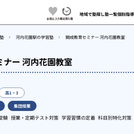
地域で塾探し
塾一覧
個別指導
塾
河内花園駅の学習塾
開成教育セミナー 河内花園教室
ミナー 河内花園教室
高1 ~ 3
集団授業
受験
授業・定期テスト対策
学習習慣の定着
科目別特化対策