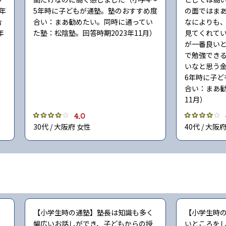
年
5年時に子どもが通塾。塾のおすすめ度
の面ではま
合
合い：まあ勧めたい。同時に通ってい
なによりも
年
た塾：松陰塾。回答時期2023年11月）
見てくれて
が一番良いと
で勉強でき
いなと思う金
6年時に子ど
合い：まあ勧
11月）
4.0
30代 / 大阪府 女性
40代 / 大阪
く
【小学生時の通塾】塾長は知識も多く
【小学生時
人
幅広いお話しができ、子どもからの授
いところを