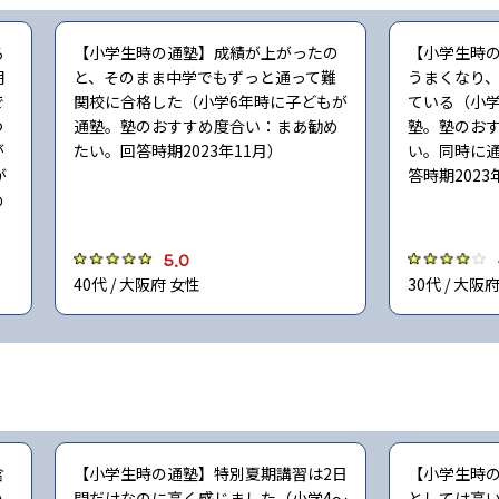
る
【小学生時の通塾】成績が上がったの
【小学生時
期
と、そのまま中学でもずっと通って難
うまくなり
で
関校に合格した（小学6年時に子どもが
ている（小学
つ
通塾。塾のおすすめ度合い：まあ勧め
塾。塾のお
が
たい。回答時期2023年11月）
い。同時に
が
答時期2023
め
5.0
40代 / 大阪府 女性
30代 / 大阪
含
【小学生時の通塾】特別夏期講習は2日
【小学生時
い
間だけなのに高く感じました（小学4〜
としては高