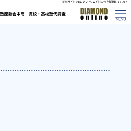
塾
座談会
中高一貫校・高校
塾代調査