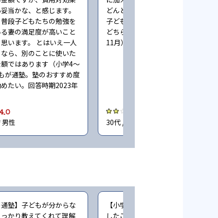
あ妥当かな、と感じます。
どんどんかかってしまう（小学6年
、普段子どもたちの勉強を
子どもが通塾。塾のおすすめ度合い
いる妻の満足度が高いこと
どちらともいえない。回答時期2023
思います。 とはいえ一人
11月）
るなら、別のことに使いた
額ではあります（小学4〜
もが通塾。塾のおすすめ度
めたい。回答時期2023年
4.0
2.0
府 男性
30代 / 大阪府 女性
の通塾】子どもが分からな
【小学生時の通塾】一度だけ塾を訪
しっかり教えてくれて理解
したことがあるのですが、塾長をは