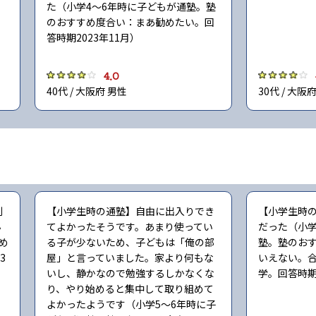
た（小学4〜6年時に子どもが通塾。塾
のおすすめ度合い：まあ勧めたい。回
答時期2023年11月）
4.0
40代 / 大阪府 男性
30代 / 大阪
制
【小学生時の通塾】自由に出入りでき
【小学生時
小
てよかったそうです。あまり使ってい
だった（小学
め
る子が少ないため、子どもは「俺の部
塾。塾のお
3
屋」と言っていました。家より何もな
いえない。
いし、静かなので勉強するしかなくな
学。回答時期2
り、やり始めると集中して取り組めて
よかったようです（小学5〜6年時に子