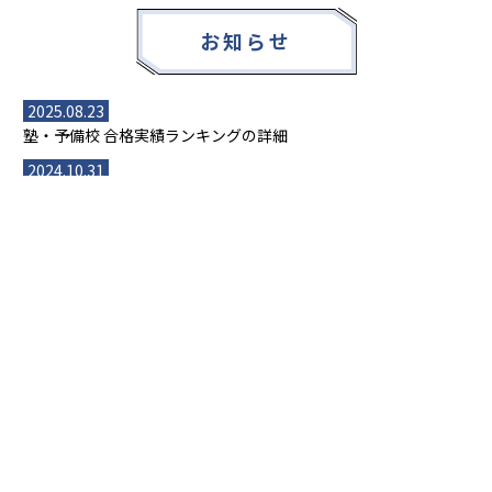
お知らせ
2025.08.23
塾・予備校 合格実績ランキングの詳細
2024.10.31
アンケート調査について
2023.03.23
ダイヤモンド教育ラボのオープンについて
都道府県別一覧
北海道・東北
主要な塾一覧
北海道
青森県
岩手県
宮城県
秋田県
【掲載塾一覧を見る】
授業スタイル
山形県
福島県
臨海セミナー
関東
個別指導
塾ランキング
東京個別指導学院
東京都
神奈川県
埼玉県
千葉県
茨城県