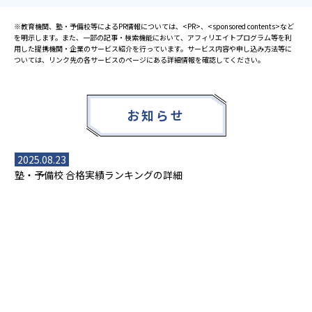
※教育機関、塾・予備校等によるPR情報については、<PR>、<sponsored contents>など
を明示します。また、一部の記事・検索機能において、アフィリエイトプログラム等を利
用した提携機関・企業のサービス紹介を行っています。サービス内容や申し込み方法等に
ついては、リンク先の各サービスのページにある詳細情報を確認してください。
お知らせ
2025.08.23
塾・予備校 合格実績ランキングの詳細
2024.10.31
アンケート調査について
2023.03.23
ダイヤモンド教育ラボのオープンについて
都道府県別一覧