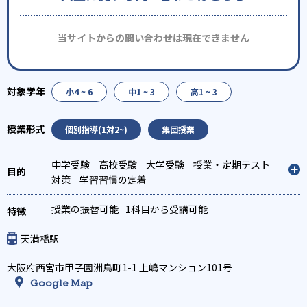
当サイトからの問い合わせは現在できません
小4 ~ 6
中1 ~ 3
高1 ~ 3
個別指導(1対2~)
集団授業
中学受験
高校受験
大学受験
授業・定期テスト
対策
学習習慣の定着
授業の振替可能
1科目から受講可能
天満橋駅
大阪府西宮市甲子園洲鳥町1-1 上嶋マンション101号
Google Map