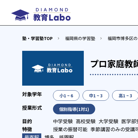
塾・学習塾TOP
福岡県の学習塾
福岡市博多区の
プロ家庭教師
小1 ~ 6
中1 ~ 3
高1 ~ 3
個別指導(1対1)
中学受験
高校受験
大学受験
医学部
授業の振替可能
季節講習のみの受講
博多、祇園駅