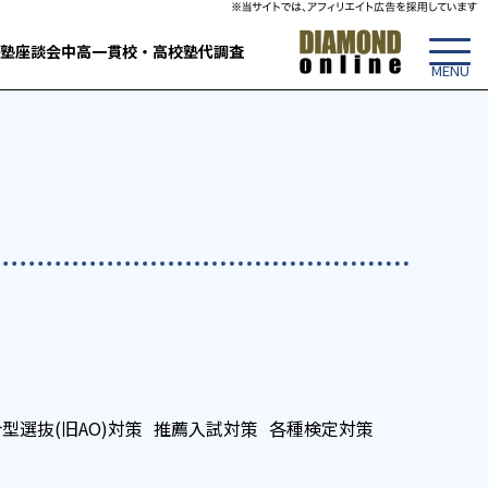
塾
座談会
中高一貫校・高校
塾代調査
型選抜(旧AO)対策
推薦入試対策
各種検定対策