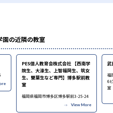
C学園の近隣の教室
PES個人教育会株式会社 【西南学
武
院生、大濠生、上智福岡生、筑女
5
福
生、雙葉生など専門】博多駅前教
6
室
室
福岡県福岡市博多区博多駅前3-25-24