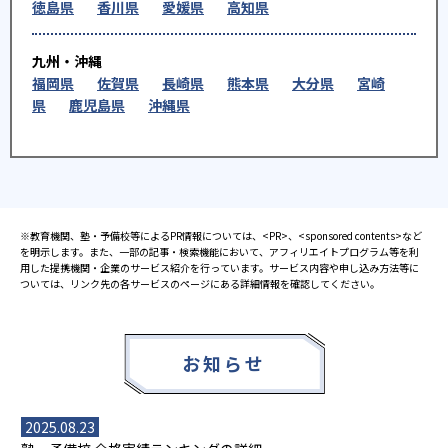
徳島県
香川県
愛媛県
高知県
九州・沖縄
福岡県
佐賀県
長崎県
熊本県
大分県
宮崎
県
鹿児島県
沖縄県
※教育機関、塾・予備校等によるPR情報については、<PR>、<sponsored contents>など
を明示します。また、一部の記事・検索機能において、アフィリエイトプログラム等を利
用した提携機関・企業のサービス紹介を行っています。サービス内容や申し込み方法等に
ついては、リンク先の各サービスのページにある詳細情報を確認してください。
お知らせ
2025.08.23