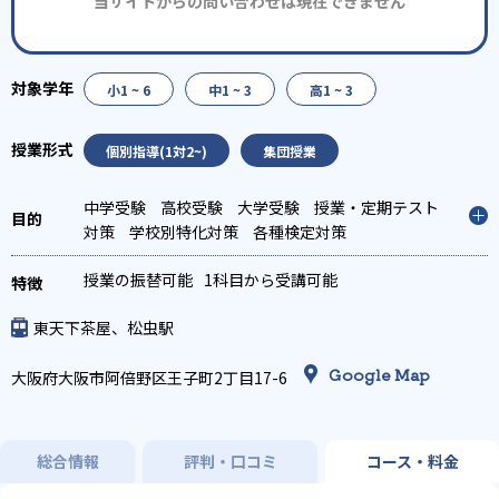
当サイトからの問い合わせは現在できません
小1 ~ 6
中1 ~ 3
高1 ~ 3
個別指導(1対2~)
集団授業
中学受験
高校受験
大学受験
授業・定期テスト
対策
学校別特化対策
各種検定対策
授業の振替可能
1科目から受講可能
東天下茶屋、松虫駅
Google Map
大阪府大阪市阿倍野区王子町2丁目17-6
総合情報
評判・口コミ
コース・料金