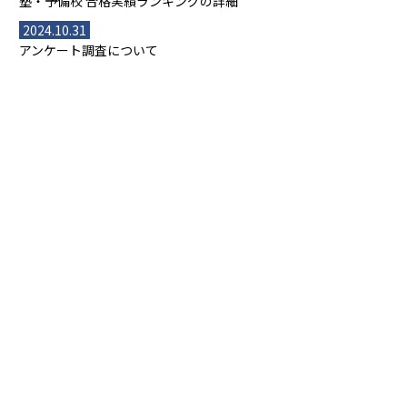
塾・予備校 合格実績ランキングの詳細
2024.10.31
アンケート調査について
2023.03.23
ダイヤモンド教育ラボのオープンについて
都道府県別一覧
北海道・東北
主要な塾一覧
北海道
青森県
岩手県
宮城県
秋田県
【掲載塾一覧を見る】
授業スタイル
山形県
福島県
臨海セミナー
関東
個別指導
塾ランキング
東京個別指導学院
東京都
神奈川県
埼玉県
千葉県
茨城県
集団授業
個別指導塾TOMAS
栃木県
群馬県
中学受験ランキング
カテゴリ別記事一覧
オンライン指導
明光義塾
大学受験ランキング
北陸
映像授業
ナビ個別指導学院
中学受験
特集
新潟県
富山県
石川県
福井県
個別教室のトライ
高校受験
東進ハイスクール
中部