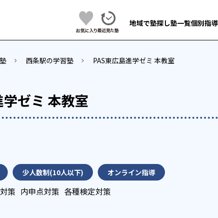
地域で塾探し
塾一覧
個別指導
塾
西条駅の学習塾
PAS東広島進学ゼミ 本教室
進学ゼミ 本教室
少人数制(10人以下)
オンライン指導
対策
内申点対策
各種検定対策