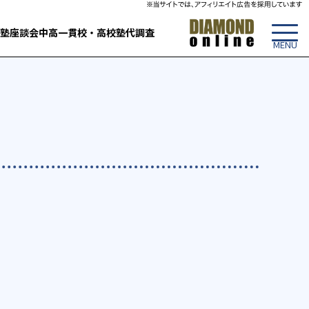
塾
座談会
中高一貫校・高校
塾代調査