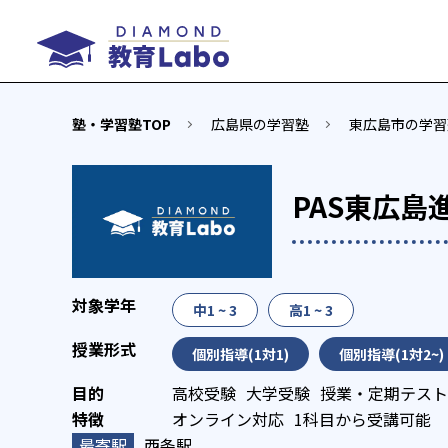
塾・学習塾TOP
広島県の学習塾
東広島市の学習
PAS東広島
中1 ~ 3
高1 ~ 3
個別指導(1対1)
個別指導(1対2~)
高校受験
大学受験
授業・定期テスト
オンライン対応
1科目から受講可能
西条駅