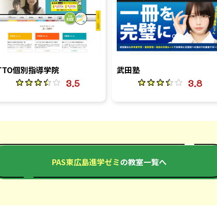
ITTO個別指導学院
武田塾
3.5
3.8
PAS東広島進学ゼミ
の教室一覧へ