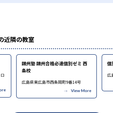
ミの近隣の教室
鷗州塾 鷗州合格必達個別ゼミ 西
個
条校
フロ
広
広島県東広島市西条岡町9番14号