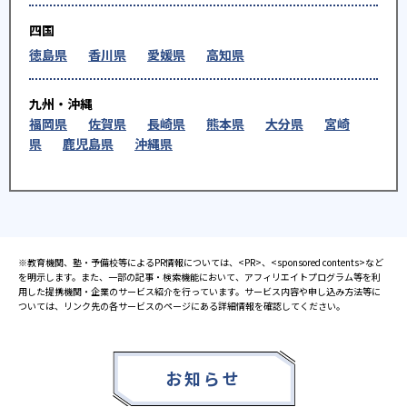
四国
徳島県
香川県
愛媛県
高知県
九州・沖縄
福岡県
佐賀県
長崎県
熊本県
大分県
宮崎
県
鹿児島県
沖縄県
※教育機関、塾・予備校等によるPR情報については、<PR>、<sponsored contents>など
を明示します。また、一部の記事・検索機能において、アフィリエイトプログラム等を利
用した提携機関・企業のサービス紹介を行っています。サービス内容や申し込み方法等に
ついては、リンク先の各サービスのページにある詳細情報を確認してください。
お知らせ