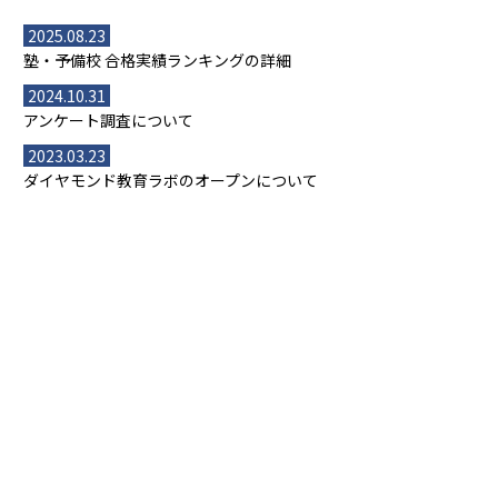
2025.08.23
塾・予備校 合格実績ランキングの詳細
2024.10.31
アンケート調査について
2023.03.23
ダイヤモンド教育ラボのオープンについて
都道府県別一覧
北海道・東北
主要な塾一覧
北海道
青森県
岩手県
宮城県
秋田県
【掲載塾一覧を見る】
授業スタイル
山形県
福島県
臨海セミナー
関東
個別指導
塾ランキング
東京個別指導学院
東京都
神奈川県
埼玉県
千葉県
茨城県
集団授業
個別指導塾TOMAS
栃木県
群馬県
中学受験ランキング
カテゴリ別記事一覧
オンライン指導
明光義塾
大学受験ランキング
北陸
映像授業
ナビ個別指導学院