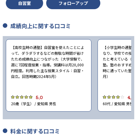
自習室
フォローアップ
大学の合格実績
10
9
成績向上に関する口コミ
北海道大学
東北大学
6
1
東京大学
一橋大学
【高校生時の通塾】自習室を使えたことによ
【小学生時の通塾】
26
7
って、ダラダラするなどの無駄な時間が省け
なり、学校での授業
名古屋大学
京都大学
たため成績向上につながった（大学受験で、
たと考えている（小
週に7回程度授業・指導。受講料は月20,000
塾。塾のおすすめ度
7
大阪大学
円程度。利用した主な授業スタイル：自習・
時に通っていた塾：EC
自立。回答時期2024年5月）
月）
他、多数合格
※中学は2024年、高校・大学は2023年度の実績。公式サイ
5.0
4.0
トより
20歳（学生） / 愛知県 男性
60代 / 愛知県 男性
料金に関する口コミ