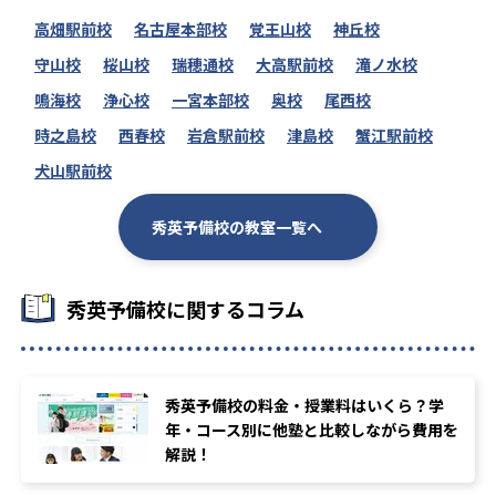
高畑駅前校
名古屋本部校
覚王山校
神丘校
守山校
桜山校
瑞穂通校
大高駅前校
滝ノ水校
鳴海校
浄心校
一宮本部校
奥校
尾西校
時之島校
西春校
岩倉駅前校
津島校
蟹江駅前校
犬山駅前校
秀英予備校の教室一覧へ
秀英予備校に関するコラム
秀英予備校の料金・授業料はいくら？学
年・コース別に他塾と比較しながら費用を
解説！