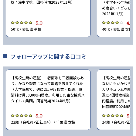
校：滝中学校。回答時期2023年11月）
（小学4〜5年時に
め度合い：どちらと
2023年11月）
5.0
4.0
50代 / 愛知県 男性
40代 / 愛知県 女性
フォローアップに関する口コミ
【高校生時の通塾】二者面談も三者面談もあ
【高校生時の通塾】
り、かなり親密になって進路を考えてくれた
ないにもかかわらず
（大学受験で、週に2回程度授業・指導。受
カリキュラムを組ん
講料は月30,000円程度。利用した主な授業ス
週に4回程度授業・指
タイル：集団。回答時期2024年5月）
円程度。利用した主
回答時期2024年5月
5.0
5.0
22歳（会社員<正社員>） / 千葉県 女性
24歳（会社員<正社員