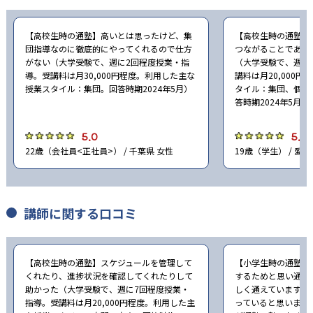
【高校生時の通塾】高いとは思ったけど、集
【高校生時の通塾】
団指導なのに徹底的にやってくれるので仕方
つながることである
がない（大学受験で、週に2回程度授業・指
（大学受験で、週に
導。受講料は月30,000円程度。利用した主な
講料は月20,000
授業スタイル：集団。回答時期2024年5月）
タイル：集団、個別
答時期2024年5月）
5.0
5.0
22歳（会社員<正社員>） / 千葉県 女性
19歳（学生） / 愛知
講師に関する口コミ
【高校生時の通塾】スケジュールを管理して
【小学生時の通塾】
くれたり、進捗状況を確認してくれたりして
するためと思い通っ
助かった（大学受験で、週に7回程度授業・
しく通えていますの
指導。受講料は月20,000円程度。利用した主
っていると思います