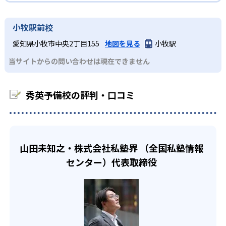
ために、生徒一人ひとりのつまずきポイントを探し出す。
秀英予備校の個別指導は、基本的な「1:2の個別指導」だけ
「オンラインスタイル」「自習スタイル」の4つから選択、
秀英予備校の合格実績は？
中学受験にも対応。
でなく、「チューターによる指導×映像授業」「学力に合
掛け合わせることで、より最適な学習を行える。どの学習
秀英予備校は、合格実績を公式サイトで公開し、合格した
小牧駅前校
わせた少人数学習」「映像授業」とさまざま。対象学年も
スタイルが合うかは秀英予備校の講師も提案。相談の上で
中学生
学校を多数記載している。合格実績は以下の通りである。
設定されているが、自分に合った学習スタイルで、自分の
決定できるため、安心して学習に集中できる。
愛知県小牧市中央2丁目155
地図を見る
小牧駅
入試に向けて定期テスト対策をしたい子ども向け
ペースで学習できる。
中学校の合格実績
また、秀英予備校の授業で使用するテキストは、教材作成
当サイトからの問い合わせは現在できません
他にも、オンラインスタイルでは集団授業、個別指導、映
秀英予備校は、地域の中学校ごとに、過去の定期テストデ
の専門スタッフが作っている。実際に指導する教師の声を
52
像授業から選択できる。自宅から通塾と同じレベルの授業
ータから出題の傾向と、押さえておくべき重要ポイントを
もとにテキストが作成されるため、無駄なく授業が進めら
静岡大学教育学部附属静岡中学校
を受けられるだろう。高校生のみが対象となる自習スタイ
徹底的に分析している。この分析結果と個々のプランをも
れる。また、基本から応用・発展レベルまで、多くの問題
秀英予備校の評判・口コミ
ルでは、疑問点をすぐに質問しながら自分のペースで自学
とに、万全の定期テスト対策を行う。また、中学3年生では
が掲載されているので、テキスト1冊でも実践力を身につけ
44
静岡大学教育学部附属島田中学校
自習を進められる。これらの学習スタイルから自分に合っ
学校裁量問題、独自入試、校長会テスト、学力調査など、
られる。
たものを選択、もしくは掛け合わせて学習を進めること
各地域の入試事情や実力テストに応じたゼミも開講。万全
6
どんなデメリットがある？
静岡大学教育学部附属浜松中学校
で、より効果的な学習時間にする。
な受験対策を行える。
一方で、目的を持たずに入塾すると、何となく時間が過ぎ
山田未知之・株式会社私塾界 （全国私塾情報
22
高校生
浜松西高校中等部
てしまう恐れがある点がデメリットの一つとして挙げられ
センター）代表取締役
自分に合った学習を進めたい生徒向け
るだろう。学習スタイルは生徒の性格や目的から選択す
16
静岡雙葉中学校
る。目的がなければ適した学習スタイルを判断できず、時
秀英予備校では、集団指導や個別指導など複数の学習スタ
間を無駄にしてしまうだろう。入塾前にどの対策をしたい
イルで授業を展開。生徒の性格や目標、生活スタイルに合
36
静岡学園中学校
のか、何のために入塾するのかを子どもとともに確認した
わせて、時には複数の学習スタイルを組み合わせながら、
い。
最適な学習方法を提案。
15
静岡聖光学院中学校