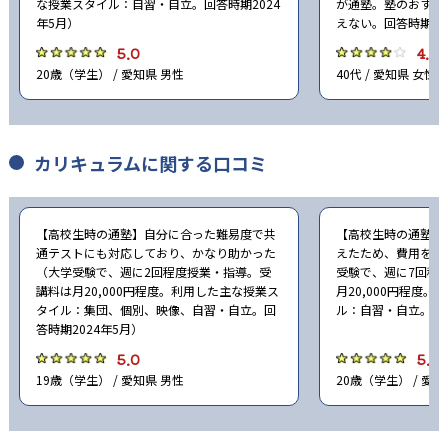
な授業スタイル：自習・自立。回答時期2024
が通塾。塾のおすす
年5月）
えない。回答時期20
5.0
4.0
20歳（学生） / 愛知県 男性
40代 / 愛知県 女性
カリキュラムに関する口コミ
【高校生時の通塾】自分に合った難易度で共
【高校生時の通塾】
通テストにも対応しており、かなり助かった
えたため、費用を抑
（大学受験で、週に2回程度授業・指導。受
受験で、週に7回程
講料は月20,000円程度。利用した主な授業ス
月20,000円程度
タイル：集団、個別、映像、自習・自立。回
ル：自習・自立。回答
答時期2024年5月）
5.0
5.0
19歳（学生） / 愛知県 男性
20歳（学生） / 愛知