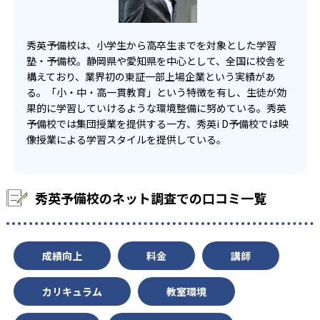
10
静岡サレジオ中学校
秀英予備校は、小学生から高卒生までを対象とした学習
塾・予備校。静岡県や愛知県を中心として、全国に校舎を
10
静岡大成中学校
構えており、業界初の東証一部上場企業という実績があ
る。「小・中・高一貫教育」という特徴を有し、生徒が効
果的に学習していけるような環境整備に努めている。秀英
高校の合格実績
予備校では集団授業を提供する一方、秀英i D予備校では映
像授業による学習スタイルを提供している。
200
157
静岡高校
清水東高校
134
96
藤枝東高校
富士高校
秀英予備校のネット調査での口コミ一覧
55
75
沼津東高校
浜松北高校
61
69
成績向上
料金
講師
掛川西高校
磐田南高校
15
17
札幌南高校
札幌北高校
カリキュラム
教室環境