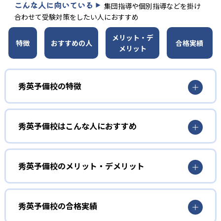
こんな人に向いている
集団指導や個別指導などを掛け
合わせて受験対策をしたい人におすすめ
メリット・デ
特徴
おすすめの人
合格実績
メリット
秀英予備校の特徴
01
志望校別・学力別クラスの集団授業
秀英予備校はこんな人におすすめ
秀英予備校の集団授業は個々の生徒の志望校や習熟度に応
小学生
じた指導を行うため、「特別選抜クラス」などの学力別ク
のびのびと学びたい子ども向け
秀英予備校のメリット・デメリット
ラスを設置している（教室によっては対応していない）。
自分とほぼ同じレベル、同じ志望校を目指すライバルとと
小学生については、間違いを恐れずにのびのびと学びた
どんなメリットがある？
もに競い合いながら学習に集中できる。
い、勉強習慣を定着させたいという子どもに向いている。
秀英予備校では、つまずいてしまったポイントから逃げず
02
組み合わせられる個別指導
秀英予備校のメリットは、自分に合った学習スタイルを選
秀英予備校の合格実績
に、もう一度挑戦して「できた！」という達成感を味わう
択できる点である。「集団スタイル」「個別スタイル」