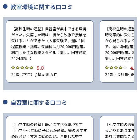
教室環境に関する口コミ
【高校生時の通塾】自習室が集中できる環境
【高校生時の通塾】
だった。欠席した時は、後から映像で授業を
時間帯的に受けられ
受けることができた（大学受験で、週に1回
から見られるように
程度授業・指導。受講料は月20,000円程度。
で、週に4回程度授
利用した主な授業スタイル：集団。回答時期
20,000円程度。
2024年5月）
集団。回答時期202
5.0
4.0
20歳（学生） / 福岡県 女性
24歳（会社員<正社員
自習室に関する口コミ
【小学生時の通塾】静かに学べる環境です
【小学生時の通塾】
（小学4〜6年時に子どもが通塾。塾のおすす
っかりとありますの
め度合い：非常に勧めたい。合格した中学
あれば質問できると