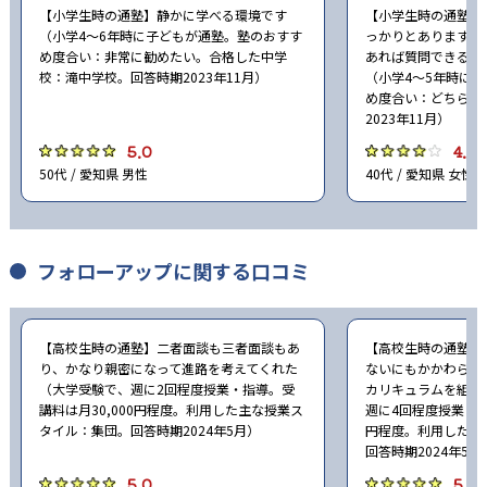
【小学生時の通塾】静かに学べる環境です
【小学生時の通塾】
（小学4〜6年時に子どもが通塾。塾のおすす
っかりとありますの
め度合い：非常に勧めたい。合格した中学
あれば質問できると
校：滝中学校。回答時期2023年11月）
（小学4〜5年時に
め度合い：どちらと
2023年11月）
5.0
4.0
50代 / 愛知県 男性
40代 / 愛知県 女性
フォローアップに関する口コミ
【高校生時の通塾】二者面談も三者面談もあ
【高校生時の通塾】
り、かなり親密になって進路を考えてくれた
ないにもかかわらず
（大学受験で、週に2回程度授業・指導。受
カリキュラムを組ん
講料は月30,000円程度。利用した主な授業ス
週に4回程度授業・指
タイル：集団。回答時期2024年5月）
円程度。利用した主
回答時期2024年5月
5.0
5.0