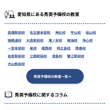
愛知県にある秀英予備校の教室
高畑駅前校
名古屋本部校
神丘校
守山校
桜山校
瑞穂通校
大高駅前校
滝ノ水校
鳴海校
浄心校
一宮本部校
奥校
尾西校
時之島校
西春校
岩倉駅前校
江南駅前校
津島校
蟹江駅前校
犬山駅前校
秀英予備校の教室一覧へ
秀英予備校に関するコラム