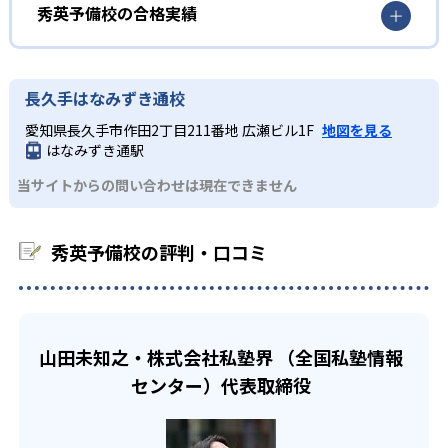
秀英予備校では、つまずいてしまったポイントから逃げず
02
組み合わせられる個別指導
秀英予備校のメリットは、自分に合った学習スタイルを選
秀英予備校の合格実績
に、もう一度挑戦して「できた！」という達成感を味わう
択できる点である。「集団スタイル」「個別スタイル」
ために、生徒一人ひとりのつまずきポイントを探し出す。
秀英予備校の個別指導は、基本的な「1:2の個別指導」だけ
「オンラインスタイル」「自習スタイル」の4つから選択、
秀英予備校の合格実績は？
中学受験にも対応。
でなく、「チューターによる指導×映像授業」「学力に合
掛け合わせることで、より最適な学習を行える。どの学習
秀英予備校は、合格実績を公式サイトで公開し、合格した
長久手はなみずき通校
わせた少人数学習」「映像授業」とさまざま。対象学年も
スタイルが合うかは秀英予備校の講師も提案。相談の上で
中学生
学校を多数記載している。合格実績は以下の通りである。
設定されているが、自分に合った学習スタイルで、自分の
決定できるため、安心して学習に集中できる。
愛知県長久手市作田2丁目211番地 広瀬ビル1F
地図を見る
入試に向けて定期テスト対策をしたい子ども向け
ペースで学習できる。
中学校の合格実績
はなみずき通駅
また、秀英予備校の授業で使用するテキストは、教材作成
他にも、オンラインスタイルでは集団授業、個別指導、映
秀英予備校は、地域の中学校ごとに、過去の定期テストデ
の専門スタッフが作っている。実際に指導する教師の声を
当サイトからの問い合わせは現在できません
52
像授業から選択できる。自宅から通塾と同じレベルの授業
ータから出題の傾向と、押さえておくべき重要ポイントを
もとにテキストが作成されるため、無駄なく授業が進めら
静岡大学教育学部附属静岡中学校
を受けられるだろう。高校生のみが対象となる自習スタイ
徹底的に分析している。この分析結果と個々のプランをも
れる。また、基本から応用・発展レベルまで、多くの問題
ルでは、疑問点をすぐに質問しながら自分のペースで自学
とに、万全の定期テスト対策を行う。また、中学3年生では
が掲載されているので、テキスト1冊でも実践力を身につけ
44
静岡大学教育学部附属島田中学校
秀英予備校の評判・口コミ
自習を進められる。これらの学習スタイルから自分に合っ
学校裁量問題、独自入試、校長会テスト、学力調査など、
られる。
たものを選択、もしくは掛け合わせて学習を進めること
各地域の入試事情や実力テストに応じたゼミも開講。万全
6
どんなデメリットがある？
静岡大学教育学部附属浜松中学校
で、より効果的な学習時間にする。
な受験対策を行える。
一方で、目的を持たずに入塾すると、何となく時間が過ぎ
22
高校生
浜松西高校中等部
てしまう恐れがある点がデメリットの一つとして挙げられ
山田未知之・株式会社私塾界 （全国私塾情報
自分に合った学習を進めたい生徒向け
るだろう。学習スタイルは生徒の性格や目的から選択す
センター）代表取締役
16
静岡雙葉中学校
る。目的がなければ適した学習スタイルを判断できず、時
秀英予備校では、集団指導や個別指導など複数の学習スタ
間を無駄にしてしまうだろう。入塾前にどの対策をしたい
イルで授業を展開。生徒の性格や目標、生活スタイルに合
36
静岡学園中学校
のか、何のために入塾するのかを子どもとともに確認した