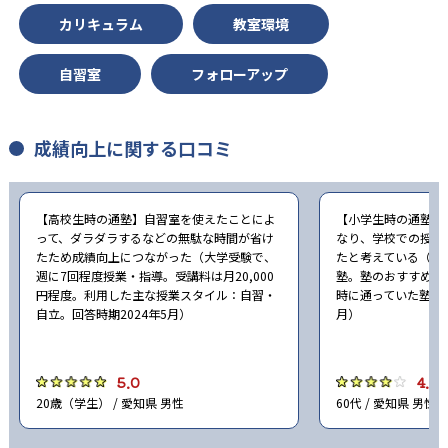
15
17
札幌南高校
札幌北高校
カリキュラム
教室環境
大学の合格実績
自習室
フォローアップ
10
9
北海道大学
東北大学
成績向上に関する口コミ
6
1
東京大学
一橋大学
26
7
【高校生時の通塾】自習室を使えたことによ
【小学生時の通塾】
名古屋大学
京都大学
って、ダラダラするなどの無駄な時間が省け
なり、学校での授業
たため成績向上につながった（大学受験で、
たと考えている（小
7
大阪大学
週に7回程度授業・指導。受講料は月20,000
塾。塾のおすすめ度
円程度。利用した主な授業スタイル：自習・
時に通っていた塾：EC
自立。回答時期2024年5月）
月）
他、多数合格
※中学は2024年、高校・大学は2023年度の実績。公式サイ
5.0
4.0
トより
20歳（学生） / 愛知県 男性
60代 / 愛知県 男性