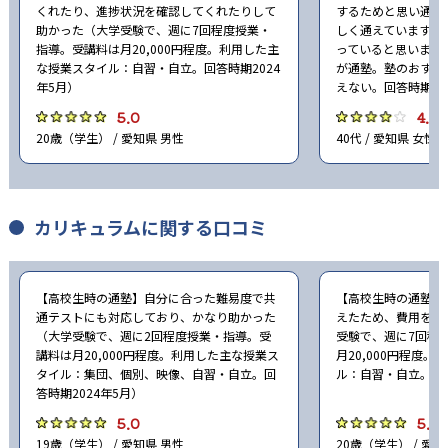
くれたり、進捗状況を確認してくれたりして
するためと思い通っ
助かった（大学受験で、週に7回程度授業・
しく通えていますの
指導。受講料は月20,000円程度。利用した主
っていると思います
な授業スタイル：自習・自立。回答時期2024
が通塾。塾のおすす
年5月）
えない。回答時期20
5.0
4.0
20歳（学生） / 愛知県 男性
40代 / 愛知県 女性
カリキュラムに関する口コミ
【高校生時の通塾】自分に合った難易度で共
【高校生時の通塾】
通テストにも対応しており、かなり助かった
えたため、費用を抑
（大学受験で、週に2回程度授業・指導。受
受験で、週に7回程
講料は月20,000円程度。利用した主な授業ス
月20,000円程度
タイル：集団、個別、映像、自習・自立。回
ル：自習・自立。回答
答時期2024年5月）
5.0
5.0
19歳（学生） / 愛知県 男性
20歳（学生） / 愛知