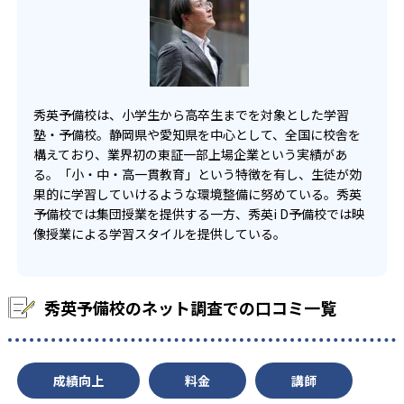
わせて、時には複数の学習スタイルを組み合わせながら、
い。
最適な学習方法を提案。
15
静岡聖光学院中学校
10
静岡サレジオ中学校
秀英予備校は、小学生から高卒生までを対象とした学習
10
静岡大成中学校
塾・予備校。静岡県や愛知県を中心として、全国に校舎を
構えており、業界初の東証一部上場企業という実績があ
る。「小・中・高一貫教育」という特徴を有し、生徒が効
高校の合格実績
果的に学習していけるような環境整備に努めている。秀英
予備校では集団授業を提供する一方、秀英i D予備校では映
200
157
静岡高校
清水東高校
像授業による学習スタイルを提供している。
134
96
藤枝東高校
富士高校
秀英予備校のネット調査での口コミ一覧
55
75
沼津東高校
浜松北高校
61
69
掛川西高校
磐田南高校
成績向上
料金
講師