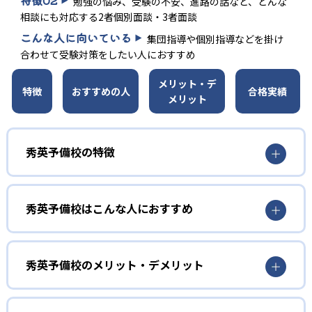
勉強の悩み、受験の不安、進路の話など、どんな
相談にも対応する2者個別面談・3者面談
こんな人に向いている
集団指導や個別指導などを掛け
合わせて受験対策をしたい人におすすめ
メリット・デ
特徴
おすすめの人
合格実績
メリット
秀英予備校の特徴
01
志望校別・学力別クラスの集団授業
秀英予備校はこんな人におすすめ
秀英予備校の集団授業は個々の生徒の志望校や習熟度に応
小学生
じた指導を行うため、「特別選抜クラス」などの学力別ク
のびのびと学びたい子ども向け
秀英予備校のメリット・デメリット
ラスを設置している（教室によっては対応していない）。
自分とほぼ同じレベル、同じ志望校を目指すライバルとと
小学生については、間違いを恐れずにのびのびと学びた
どんなメリットがある？
もに競い合いながら学習に集中できる。
い、勉強習慣を定着させたいという子どもに向いている。