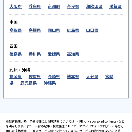
大阪府
兵庫県
京都府
奈良県
和歌山県
滋賀県
中国
鳥取県
島根県
岡山県
広島県
山口県
四国
徳島県
香川県
愛媛県
高知県
九州・沖縄
福岡県
佐賀県
長崎県
熊本県
大分県
宮崎
県
鹿児島県
沖縄県
※教育機関、塾・予備校等によるPR情報については、<PR>、<sponsored contents>など
を明示します。また、一部の記事・検索機能において、アフィリエイトプログラム等を利
用した提携機関・企業のサービス紹介を行っています。サービス内容や申し込み方法等に