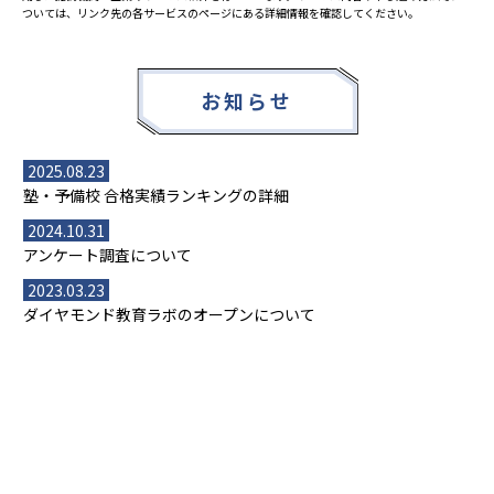
ついては、リンク先の各サービスのページにある詳細情報を確認してください。
お知らせ
2025.08.23
塾・予備校 合格実績ランキングの詳細
2024.10.31
アンケート調査について
2023.03.23
ダイヤモンド教育ラボのオープンについて
都道府県別一覧
北海道・東北
主要な塾一覧
北海道
青森県
岩手県
宮城県
秋田県
【掲載塾一覧を見る】
授業スタイル
山形県
福島県