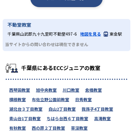
不動堂教室
千葉県山武郡九十九里町不動堂497-6
地図を見る
東金駅
当サイトからの問い合わせは現在できません
千葉県にあるECCジュニアの教室
西琴田教室
旭中央教室
川口教室
倉橋教室
横根教室
布佐立野公園前教室
日秀教室
湖北台３丁目教室
白山2丁目教室
我孫子4丁目教室
青山台1丁目教室
ちはら台西６丁目教室
高滝教室
有秋教室
西の原２丁目教室
草深教室