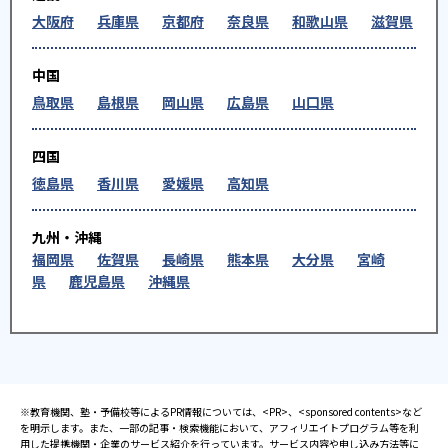
大阪府
兵庫県
京都府
奈良県
和歌山県
滋賀県
中国
鳥取県
島根県
岡山県
広島県
山口県
四国
徳島県
香川県
愛媛県
高知県
九州・沖縄
福岡県
佐賀県
長崎県
熊本県
大分県
宮崎
県
鹿児島県
沖縄県
※教育機関、塾・予備校等によるPR情報については、<PR>、<sponsored contents>など
を明示します。また、一部の記事・検索機能において、アフィリエイトプログラム等を利
用した提携機関・企業のサービス紹介を行っています。サービス内容や申し込み方法等に