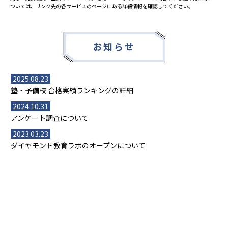
ついては、リンク先の各サービスのページにある詳細情報を確認してください。
お知らせ
2025.08.23
塾・予備校 合格実績ランキングの詳細
2024.10.31
アンケート調査について
2023.03.23
ダイヤモンド教育ラボのオープンについて
都道府県別一覧
北海道・東北
主要な塾一覧
北海道
青森県
岩手県
宮城県
秋田県
【掲載塾一覧を見る】
授業スタイル
山形県
福島県