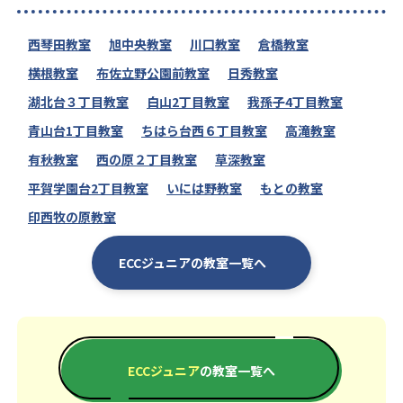
西琴田教室
旭中央教室
川口教室
倉橋教室
横根教室
布佐立野公園前教室
日秀教室
湖北台３丁目教室
白山2丁目教室
我孫子4丁目教室
青山台1丁目教室
ちはら台西６丁目教室
高滝教室
有秋教室
西の原２丁目教室
草深教室
平賀学園台2丁目教室
いには野教室
もとの教室
印西牧の原教室
ECCジュニアの教室一覧へ
ECCジュニア
の教室一覧へ