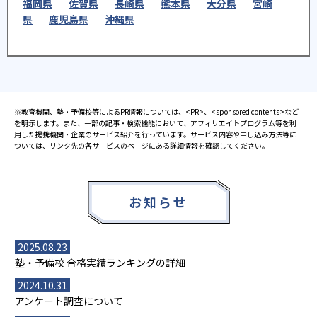
福岡県
佐賀県
長崎県
熊本県
大分県
宮崎
県
鹿児島県
沖縄県
※教育機関、塾・予備校等によるPR情報については、<PR>、<sponsored contents>など
を明示します。また、一部の記事・検索機能において、アフィリエイトプログラム等を利
用した提携機関・企業のサービス紹介を行っています。サービス内容や申し込み方法等に
ついては、リンク先の各サービスのページにある詳細情報を確認してください。
お知らせ
2025.08.23
塾・予備校 合格実績ランキングの詳細
2024.10.31
アンケート調査について