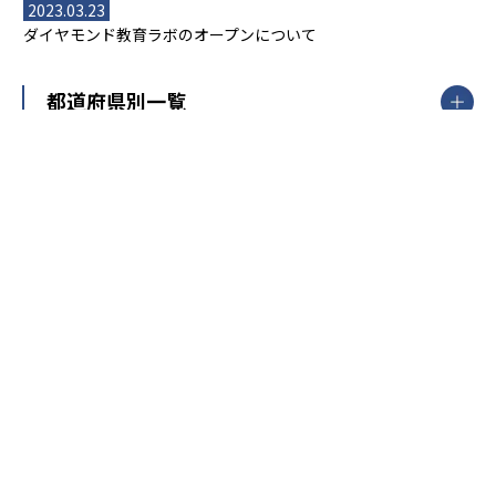
2023.03.23
ダイヤモンド教育ラボのオープンについて
都道府県別一覧
北海道・東北
主要な塾一覧
北海道
青森県
岩手県
宮城県
秋田県
【掲載塾一覧を見る】
授業スタイル
山形県
福島県
臨海セミナー
関東
個別指導
塾ランキング
東京個別指導学院
東京都
神奈川県
埼玉県
千葉県
茨城県
集団授業
個別指導塾TOMAS
栃木県
群馬県
中学受験ランキング
カテゴリ別記事一覧
オンライン指導
明光義塾
大学受験ランキング
北陸
映像授業
ナビ個別指導学院
中学受験
特集
新潟県
富山県
石川県
福井県
個別教室のトライ
高校受験
東進ハイスクール
中部
開成番長直伝！子どもの受験を成功させる方法
中高一貫校・高校
大学受験
武田塾
愛知県
静岡県
岐阜県
三重県
長野県
令和時代の失敗しない塾選び
資格取得・学び直し
山梨県
2020年代の教育
中学入試最前線
教育費・塾代