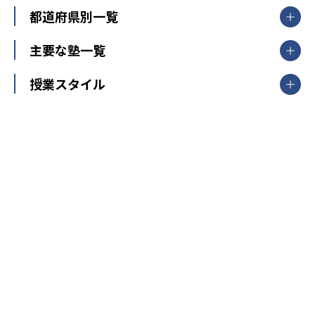
都道府県別一覧
北海道・東北
主要な塾一覧
北海道
青森県
岩手県
宮城県
秋田県
【掲載塾一覧を見る】
授業スタイル
山形県
福島県
臨海セミナー
関東
個別指導
塾ランキング
東京個別指導学院
東京都
神奈川県
埼玉県
千葉県
茨城県
集団授業
個別指導塾TOMAS
栃木県
群馬県
中学受験ランキング
カテゴリ別記事一覧
オンライン指導
明光義塾
大学受験ランキング
北陸
映像授業
ナビ個別指導学院
中学受験
特集
新潟県
富山県
石川県
福井県
個別教室のトライ
高校受験
東進ハイスクール
中部
開成番長直伝！子どもの受験を成功させる方法
中高一貫校・高校
大学受験
武田塾
愛知県
静岡県
岐阜県
三重県
長野県
令和時代の失敗しない塾選び
資格取得・学び直し
山梨県
2020年代の教育
中学入試最前線
教育費・塾代
中学受験最前線
近畿
てら先生の教育業界基本メソッド
座談会
大学入試改革
大阪府
運動と遊びを考える
兵庫県
京都府
奈良県
和歌山県
教育全般
親子で極める家庭学習
滋賀県
令和の大学受験は情報戦！
大学受験塾の選び方