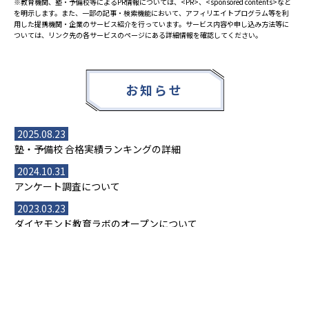
※教育機関、塾・予備校等によるPR情報については、<PR>、<sponsored contents>など
を明示します。また、一部の記事・検索機能において、アフィリエイトプログラム等を利
用した提携機関・企業のサービス紹介を行っています。サービス内容や申し込み方法等に
ついては、リンク先の各サービスのページにある詳細情報を確認してください。
お知らせ
2025.08.23
塾・予備校 合格実績ランキングの詳細
2024.10.31
アンケート調査について
2023.03.23
ダイヤモンド教育ラボのオープンについて
都道府県別一覧
北海道・東北
主要な塾一覧