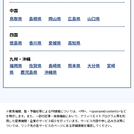
中国
鳥取県
島根県
岡山県
広島県
山口県
四国
徳島県
香川県
愛媛県
高知県
九州・沖縄
福岡県
佐賀県
長崎県
熊本県
大分県
宮崎
県
鹿児島県
沖縄県
※教育機関、塾・予備校等によるPR情報については、<PR>、<sponsored contents>など
を明示します。また、一部の記事・検索機能において、アフィリエイトプログラム等を利
用した提携機関・企業のサービス紹介を行っています。サービス内容や申し込み方法等に
ついては、リンク先の各サービスのページにある詳細情報を確認してください。