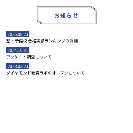
お知らせ
2025.08.23
塾・予備校 合格実績ランキングの詳細
2024.10.31
アンケート調査について
2023.03.23
ダイヤモンド教育ラボのオープンについて
都道府県別一覧
北海道・東北
主要な塾一覧
北海道
青森県
岩手県
宮城県
秋田県
【掲載塾一覧を見る】
授業スタイル
山形県
福島県
臨海セミナー
関東
個別指導