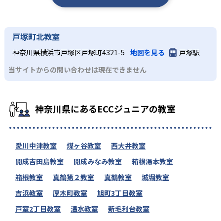
戸塚町北教室
神奈川県横浜市戸塚区戸塚町4321-5
地図を見る
戸塚駅
当サイトからの問い合わせは現在できません
神奈川県にあるECCジュニアの教室
愛川中津教室
煤ヶ谷教室
西大井教室
開成吉田島教室
開成みなみ教室
箱根湯本教室
箱根教室
真鶴第２教室
真鶴教室
城堀教室
吉浜教室
厚木町教室
旭町3丁目教室
戸室2丁目教室
温水教室
新毛利台教室