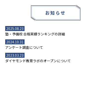
お知らせ
2025.08.23
塾・予備校 合格実績ランキングの詳細
2024.10.31
アンケート調査について
2023.03.23
ダイヤモンド教育ラボのオープンについて
都道府県別一覧
北海道・東北
主要な塾一覧
北海道
青森県
岩手県
宮城県
秋田県
【掲載塾一覧を見る】
授業スタイル
山形県
福島県
臨海セミナー
関東
個別指導