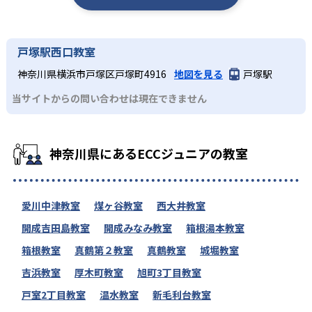
戸塚駅西口教室
神奈川県横浜市戸塚区戸塚町4916
地図を見る
戸塚駅
当サイトからの問い合わせは現在できません
神奈川県にあるECCジュニアの教室
愛川中津教室
煤ヶ谷教室
西大井教室
開成吉田島教室
開成みなみ教室
箱根湯本教室
箱根教室
真鶴第２教室
真鶴教室
城堀教室
吉浜教室
厚木町教室
旭町3丁目教室
戸室2丁目教室
温水教室
新毛利台教室