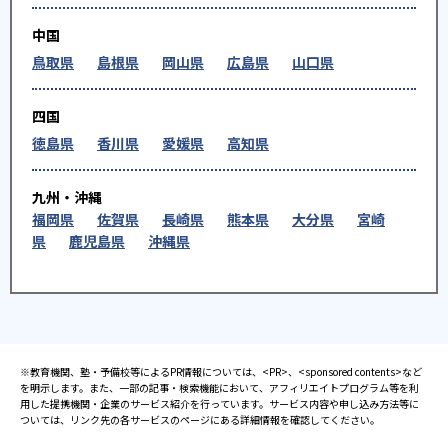
中国
鳥取県
島根県
岡山県
広島県
山口県
四国
徳島県
香川県
愛媛県
高知県
九州・沖縄
福岡県
佐賀県
長崎県
熊本県
大分県
宮崎
県
鹿児島県
沖縄県
※教育機関、塾・予備校等によるPR情報については、<PR>、<sponsored contents>など
を明示します。また、一部の記事・検索機能において、アフィリエイトプログラム等を利
用した提携機関・企業のサービス紹介を行っています。サービス内容や申し込み方法等に
ついては、リンク先の各サービスのページにある詳細情報を確認してください。