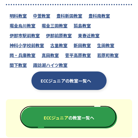
明科教室
中萱教室
豊科新田教室
豊科南教室
堀金烏川教室
堀金三田教室
狐島教室
伊那市駅前教室
伊那前原教室
東春近教室
神科小学校前教室
古里教室
新田教室
生田教室
岡・兵庫教室
真田教室
菅平高原教室
若原町教室
間下教室
諏訪湖ハイツ教室
ECCジュニアの教室一覧へ
ECCジュニア
の教室一覧へ