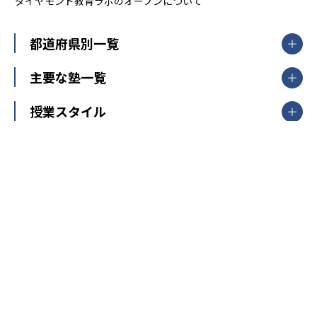
ダイヤモンド教育ラボのオープンについて
都道府県別一覧
北海道・東北
主要な塾一覧
北海道
青森県
岩手県
宮城県
秋田県
【掲載塾一覧を見る】
授業スタイル
山形県
福島県
臨海セミナー
関東
個別指導
塾ランキング
東京個別指導学院
東京都
神奈川県
埼玉県
千葉県
茨城県
集団授業
個別指導塾TOMAS
栃木県
群馬県
中学受験ランキング
カテゴリ別記事一覧
オンライン指導
明光義塾
大学受験ランキング
北陸
映像授業
ナビ個別指導学院
中学受験
特集
新潟県
富山県
石川県
福井県
個別教室のトライ
高校受験
東進ハイスクール
中部
開成番長直伝！子どもの受験を成功させる方法
中高一貫校・高校
大学受験
武田塾
愛知県
静岡県
岐阜県
三重県
長野県
令和時代の失敗しない塾選び
資格取得・学び直し
山梨県
2020年代の教育
中学入試最前線
教育費・塾代
中学受験最前線
近畿
てら先生の教育業界基本メソッド
座談会
大学入試改革
大阪府
運動と遊びを考える
兵庫県
京都府
奈良県
和歌山県