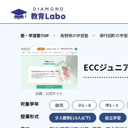
塾・学習塾TOP
長野県の学習塾
御代田町の学習
ECCジュニ
出典：
公式サイト
幼児
小1 ~ 6
中1 ~ 3
少人数制(10人以下)
自立学習