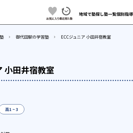
地域で塾探し
塾一覧
個別指導
塾
御代田駅の学習塾
ECCジュニア 小田井宿教室
ア 小田井宿教室
高1 ~ 3