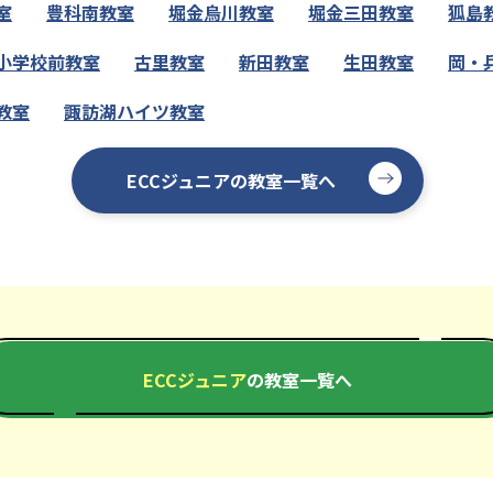
室
豊科南教室
堀金烏川教室
堀金三田教室
狐島
小学校前教室
古里教室
新田教室
生田教室
岡・
教室
諏訪湖ハイツ教室
ECCジュニアの教室一覧へ
ECCジュニア
の教室一覧へ