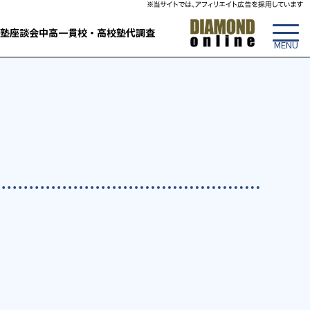
塾
座談会
中高一貫校・高校
塾代調査