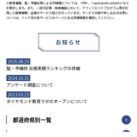
※教育機関、塾・予備校等によるPR情報については、<PR>、<sponsored contents>など
を明示します。また、一部の記事・検索機能において、アフィリエイトプログラム等を利
用した提携機関・企業のサービス紹介を行っています。サービス内容や申し込み方法等に
ついては、リンク先の各サービスのページにある詳細情報を確認してください。
お知らせ
2025.08.23
塾・予備校 合格実績ランキングの詳細
2024.10.31
アンケート調査について
2023.03.23
ダイヤモンド教育ラボのオープンについて
都道府県別一覧
北海道・東北
主要な塾一覧