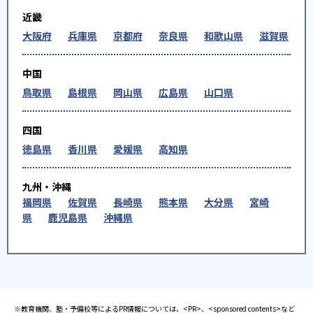
近畿
大阪府
兵庫県
京都府
奈良県
和歌山県
滋賀県
中国
鳥取県
島根県
岡山県
広島県
山口県
四国
徳島県
香川県
愛媛県
高知県
九州・沖縄
福岡県
佐賀県
長崎県
熊本県
大分県
宮崎
県
鹿児島県
沖縄県
※教育機関、塾・予備校等によるPR情報については、<PR>、<sponsored contents>など