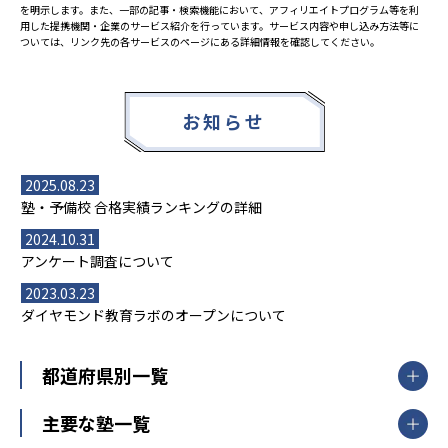
を明示します。また、一部の記事・検索機能において、アフィリエイトプログラム等を利
用した提携機関・企業のサービス紹介を行っています。サービス内容や申し込み方法等に
ついては、リンク先の各サービスのページにある詳細情報を確認してください。
お知らせ
2025.08.23
塾・予備校 合格実績ランキングの詳細
2024.10.31
アンケート調査について
2023.03.23
ダイヤモンド教育ラボのオープンについて
都道府県別一覧
北海道・東北
主要な塾一覧
北海道
青森県
岩手県
宮城県
秋田県