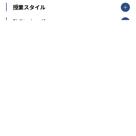
【掲載塾一覧を見る】
授業スタイル
山形県
福島県
臨海セミナー
関東
個別指導
塾ランキング
東京個別指導学院
東京都
神奈川県
埼玉県
千葉県
茨城県
集団授業
個別指導塾TOMAS
栃木県
群馬県
中学受験ランキング
カテゴリ別記事一覧
オンライン指導
明光義塾
大学受験ランキング
北陸
映像授業
ナビ個別指導学院
中学受験
特集
新潟県
富山県
石川県
福井県
個別教室のトライ
高校受験
東進ハイスクール
中部
開成番長直伝！子どもの受験を成功させる方法
中高一貫校・高校
大学受験
武田塾
愛知県
静岡県
岐阜県
三重県
長野県
令和時代の失敗しない塾選び
資格取得・学び直し
山梨県
2020年代の教育
中学入試最前線
教育費・塾代
中学受験最前線
近畿
てら先生の教育業界基本メソッド
座談会
大学入試改革
大阪府
運動と遊びを考える
兵庫県
京都府
奈良県
和歌山県
教育全般
親子で極める家庭学習
滋賀県
令和の大学受験は情報戦！
大学受験塾の選び方
ママテクエグザム
情報Ⅰ、数学が苦手な人注目！最短距離の学力
中学受験に熱心な市区町村ランキング
中国
進化する中高一貫校・高校
アップ法
小学校受験
鳥取県
島根県
岡山県
広島県
山口県
悩み多き「大学受験」相談室
家庭教師
四国
英語・英会話・英検対策