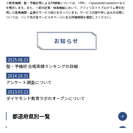
※教育機関、塾・予備校等によるPR情報については、<PR>、<sponsored contents>など
を明示します。また、一部の記事・検索機能において、アフィリエイトプログラム等を利
用した提携機関・企業のサービス紹介を行っています。サービス内容や申し込み方法等に
ついては、リンク先の各サービスのページにある詳細情報を確認してください。
お知らせ
2025.08.23
塾・予備校 合格実績ランキングの詳細
2024.10.31
アンケート調査について
2023.03.23
ダイヤモンド教育ラボのオープンについて
都道府県別一覧
北海道・東北
主要な塾一覧