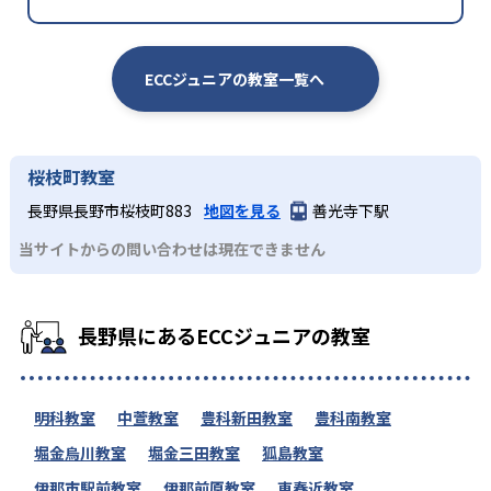
ECCジュニアの教室一覧へ
桜枝町教室
長野県長野市桜枝町883
地図を見る
善光寺下駅
当サイトからの問い合わせは現在できません
長野県にあるECCジュニアの教室
明科教室
中萱教室
豊科新田教室
豊科南教室
堀金烏川教室
堀金三田教室
狐島教室
伊那市駅前教室
伊那前原教室
東春近教室