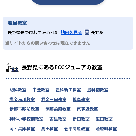
若里教室
長野県長野市若里5-19-19
地図を見る
長野駅
当サイトからの問い合わせは現在できません
長野県にあるECCジュニアの教室
明科教室
中萱教室
豊科新田教室
豊科南教室
堀金烏川教室
堀金三田教室
狐島教室
伊那市駅前教室
伊那前原教室
東春近教室
神科小学校前教室
古里教室
新田教室
生田教室
岡・兵庫教室
真田教室
菅平高原教室
若原町教室