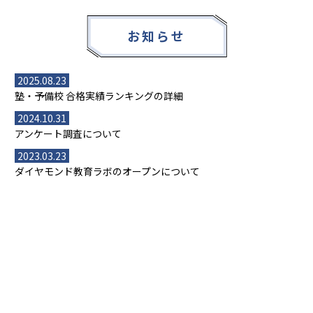
お知らせ
2025.08.23
塾・予備校 合格実績ランキングの詳細
2024.10.31
アンケート調査について
2023.03.23
ダイヤモンド教育ラボのオープンについて
都道府県別一覧
北海道・東北
主要な塾一覧
北海道
青森県
岩手県
宮城県
秋田県
【掲載塾一覧を見る】
授業スタイル
山形県
福島県
臨海セミナー
関東
個別指導