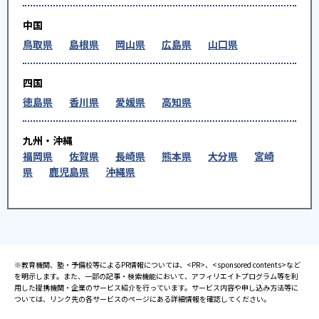
中国
鳥取県
島根県
岡山県
広島県
山口県
四国
徳島県
香川県
愛媛県
高知県
九州・沖縄
福岡県
佐賀県
長崎県
熊本県
大分県
宮崎
県
鹿児島県
沖縄県
※教育機関、塾・予備校等によるPR情報については、<PR>、<sponsored contents>など
を明示します。また、一部の記事・検索機能において、アフィリエイトプログラム等を利
用した提携機関・企業のサービス紹介を行っています。サービス内容や申し込み方法等に
ついては、リンク先の各サービスのページにある詳細情報を確認してください。