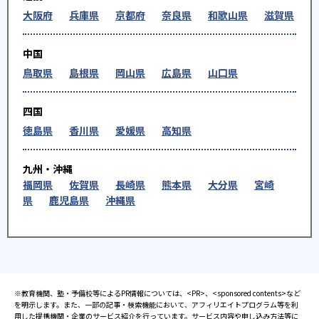
大阪府
兵庫県
京都府
奈良県
和歌山県
滋賀県
中国
鳥取県
島根県
岡山県
広島県
山口県
四国
徳島県
香川県
愛媛県
高知県
九州・沖縄
福岡県
佐賀県
長崎県
熊本県
大分県
宮崎
県
鹿児島県
沖縄県
※教育機関、塾・予備校等によるPR情報については、<PR>、<sponsored contents>など
を明示します。また、一部の記事・検索機能において、アフィリエイトプログラム等を利
用した提携機関・企業のサービス紹介を行っています。サービス内容や申し込み方法等に