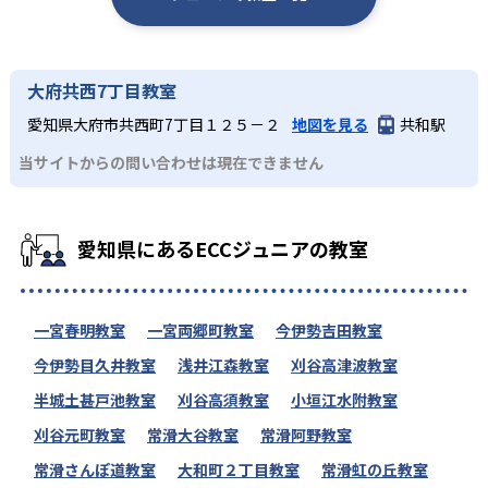
大府共西7丁目教室
愛知県大府市共西町7丁目１２５－２
地図を見る
共和駅
当サイトからの問い合わせは現在できません
愛知県にあるECCジュニアの教室
一宮春明教室
一宮両郷町教室
今伊勢吉田教室
今伊勢目久井教室
浅井江森教室
刈谷高津波教室
半城土甚戸池教室
刈谷高須教室
小垣江水附教室
刈谷元町教室
常滑大谷教室
常滑阿野教室
常滑さんぽ道教室
大和町２丁目教室
常滑虹の丘教室