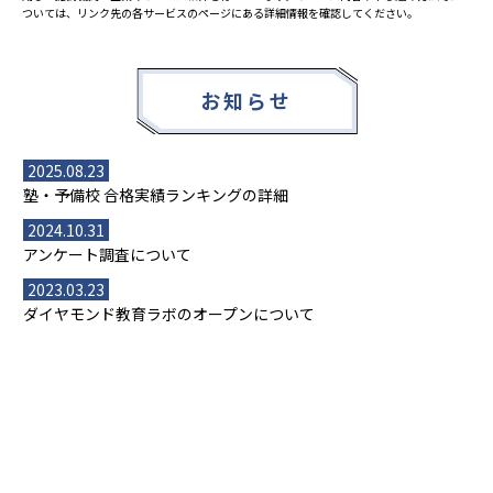
ついては、リンク先の各サービスのページにある詳細情報を確認してください。
お知らせ
2025.08.23
塾・予備校 合格実績ランキングの詳細
2024.10.31
アンケート調査について
2023.03.23
ダイヤモンド教育ラボのオープンについて
都道府県別一覧
北海道・東北
主要な塾一覧
北海道
青森県
岩手県
宮城県
秋田県
【掲載塾一覧を見る】
授業スタイル
山形県
福島県