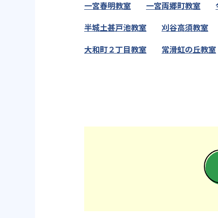
一宮春明教室
一宮両郷町教室
半城土甚戸池教室
刈谷高須教室
大和町２丁目教室
常滑虹の丘教室