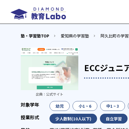
塾・学習塾TOP
愛知県の学習塾
阿久比町の学習
ECCジュニ
出典：
公式サイト
幼児
小1 ~ 6
中1 ~ 3
少人数制(10人以下)
自立学習