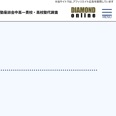
塾
座談会
中高一貫校・高校
塾代調査