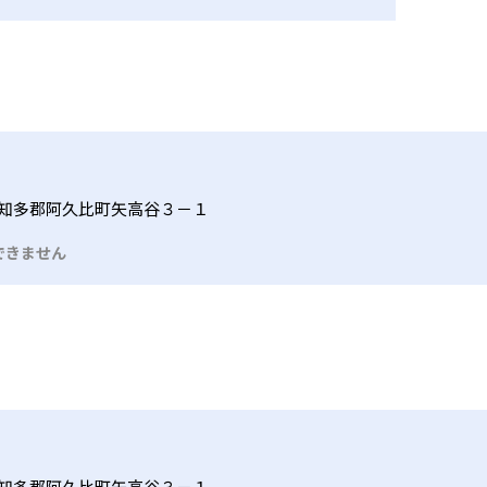
知多郡阿久比町矢高谷３－１
できません
知多郡阿久比町矢高谷３－１