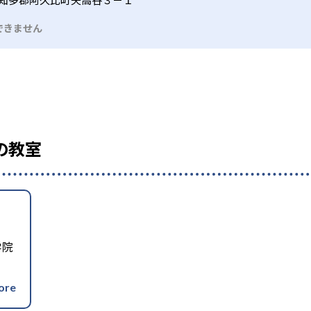
できません
の教室
学院