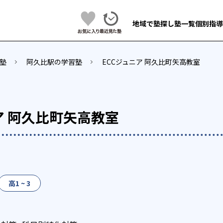
地域で塾探し
塾一覧
個別指導
塾
阿久比駅の学習塾
ECCジュニア 阿久比町矢高教室
ア 阿久比町矢高教室
高1 ~ 3