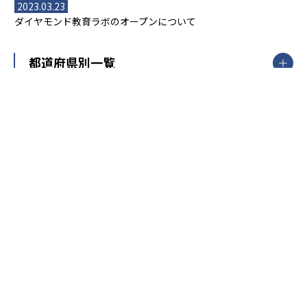
2023.03.23
ダイヤモンド教育ラボのオープンについて
都道府県別一覧
北海道・東北
主要な塾一覧
北海道
青森県
岩手県
宮城県
秋田県
【掲載塾一覧を見る】
授業スタイル
山形県
福島県
臨海セミナー
関東
個別指導
塾ランキング
東京個別指導学院
東京都
神奈川県
埼玉県
千葉県
茨城県
集団授業
個別指導塾TOMAS
栃木県
群馬県
中学受験ランキング
カテゴリ別記事一覧
オンライン指導
明光義塾
大学受験ランキング
北陸
映像授業
ナビ個別指導学院
中学受験
特集
新潟県
富山県
石川県
福井県
個別教室のトライ
高校受験
東進ハイスクール
中部
開成番長直伝！子どもの受験を成功させる方法
中高一貫校・高校
大学受験
武田塾
愛知県
静岡県
岐阜県
三重県
長野県
令和時代の失敗しない塾選び
資格取得・学び直し
山梨県
2020年代の教育
中学入試最前線
教育費・塾代