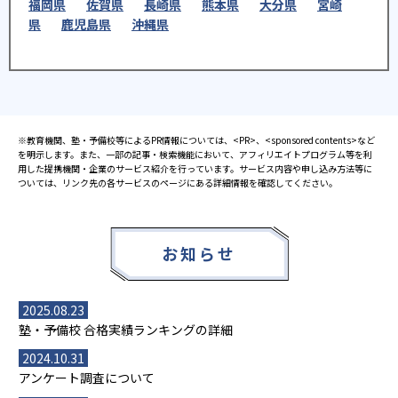
福岡県
佐賀県
長崎県
熊本県
大分県
宮崎
県
鹿児島県
沖縄県
※教育機関、塾・予備校等によるPR情報については、<PR>、<sponsored contents>など
を明示します。また、一部の記事・検索機能において、アフィリエイトプログラム等を利
用した提携機関・企業のサービス紹介を行っています。サービス内容や申し込み方法等に
ついては、リンク先の各サービスのページにある詳細情報を確認してください。
お知らせ
2025.08.23
塾・予備校 合格実績ランキングの詳細
2024.10.31
アンケート調査について