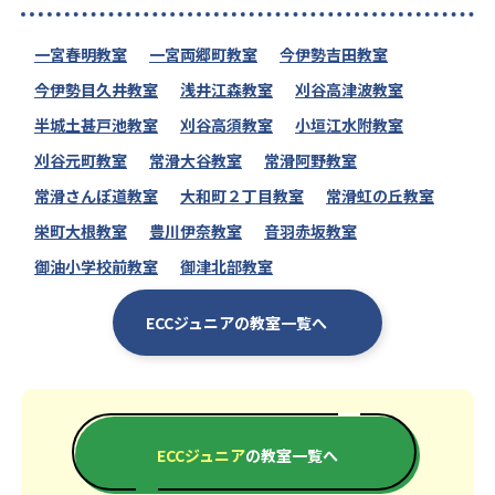
一宮春明教室
一宮両郷町教室
今伊勢吉田教室
今伊勢目久井教室
浅井江森教室
刈谷高津波教室
半城土甚戸池教室
刈谷高須教室
小垣江水附教室
刈谷元町教室
常滑大谷教室
常滑阿野教室
常滑さんぽ道教室
大和町２丁目教室
常滑虹の丘教室
栄町大根教室
豊川伊奈教室
音羽赤坂教室
御油小学校前教室
御津北部教室
ECCジュニアの教室一覧へ
ECCジュニア
の教室一覧へ