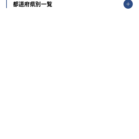
都道府県別一覧
北海道・東北
主要な塾一覧
北海道
青森県
岩手県
宮城県
秋田県
【掲載塾一覧を見る】
授業スタイル
山形県
福島県
臨海セミナー
関東
個別指導
塾ランキング
東京個別指導学院
東京都
神奈川県
埼玉県
千葉県
茨城県
集団授業
個別指導塾TOMAS
栃木県
群馬県
中学受験ランキング
カテゴリ別記事一覧
オンライン指導
明光義塾
大学受験ランキング
北陸
映像授業
ナビ個別指導学院
中学受験
特集
新潟県
富山県
石川県
福井県
個別教室のトライ
高校受験
東進ハイスクール
中部
開成番長直伝！子どもの受験を成功させる方法
中高一貫校・高校
大学受験
武田塾
愛知県
静岡県
岐阜県
三重県
長野県
令和時代の失敗しない塾選び
資格取得・学び直し
山梨県
2020年代の教育
中学入試最前線
教育費・塾代
中学受験最前線
近畿
てら先生の教育業界基本メソッド
座談会
大学入試改革
大阪府
運動と遊びを考える
兵庫県
京都府
奈良県
和歌山県
教育全般
親子で極める家庭学習
滋賀県
令和の大学受験は情報戦！
大学受験塾の選び方
ママテクエグザム