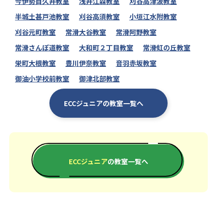
今伊勢目久井教室
浅井江森教室
刈谷高津波教室
半城土甚戸池教室
刈谷高須教室
小垣江水附教室
刈谷元町教室
常滑大谷教室
常滑阿野教室
常滑さんぽ道教室
大和町２丁目教室
常滑虹の丘教室
栄町大根教室
豊川伊奈教室
音羽赤坂教室
御油小学校前教室
御津北部教室
ECCジュニアの教室一覧へ
ECCジュニア
の教室一覧へ