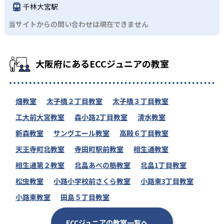
千林大宮駅
当サイトからの問い合わせは現在できません
大阪府にあるECCジュニアの教室
畑教室
太子橋２丁目教室
太子橋３丁目教室
工大前大宮教室
森小路2丁目教室
清水教室
新森教室
サンヴエール教室
高殿６丁目教室
天王寺町北教室
寺田町駅前教室
相生通教室
相生通第２教室
北畠あべの筋教室
北畠1丁目教室
松虫教室
小路小学校前さくら教室
小路東3丁目教室
小路東教室
田島５丁目教室
ECCジュニアの教室一覧へ