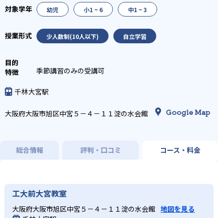
幼児
小1 ~ 6
中1 ~ 3
少人数制(10人以下)
自立学習
季節講習のみの受講可
千林大宮駅
Google Map
大阪府大阪市旭区中宮５－４－１１淀の水会館
総合情報
評判・口コミ
コース・料金
工大前大宮教室
大阪府大阪市旭区中宮５－４－１１淀の水会館
地図を見る