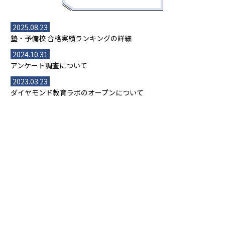
2025.08.23
塾・予備校 合格実績ランキングの詳細
2024.10.31
アンケート調査について
2023.03.23
ダイヤモンド教育ラボのオープンについて
都道府県別一覧
北海道・東北
主要な塾一覧
北海道
青森県
岩手県
宮城県
秋田県
【掲載塾一覧を見る】
授業スタイル
山形県
福島県
臨海セミナー
関東
個別指導
塾ランキング
東京個別指導学院
東京都
神奈川県
埼玉県
千葉県
茨城県
集団授業
個別指導塾TOMAS
栃木県
群馬県
中学受験ランキング
カテゴリ別記事一覧
オンライン指導
明光義塾