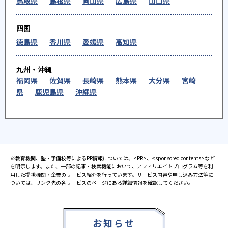
鳥取県
島根県
岡山県
広島県
山口県
四国
徳島県
香川県
愛媛県
高知県
九州・沖縄
福岡県
佐賀県
長崎県
熊本県
大分県
宮崎
県
鹿児島県
沖縄県
※教育機関、塾・予備校等によるPR情報については、<PR>、<sponsored contents>など
を明示します。また、一部の記事・検索機能において、アフィリエイトプログラム等を利
用した提携機関・企業のサービス紹介を行っています。サービス内容や申し込み方法等に
ついては、リンク先の各サービスのページにある詳細情報を確認してください。
お知らせ