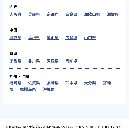
近畿
大阪府
兵庫県
京都府
奈良県
和歌山県
滋賀県
中国
鳥取県
島根県
岡山県
広島県
山口県
四国
徳島県
香川県
愛媛県
高知県
九州・沖縄
福岡県
佐賀県
長崎県
熊本県
大分県
宮崎
県
鹿児島県
沖縄県
※教育機関、塾・予備校等によるPR情報については、<PR>、<sponsored contents>など