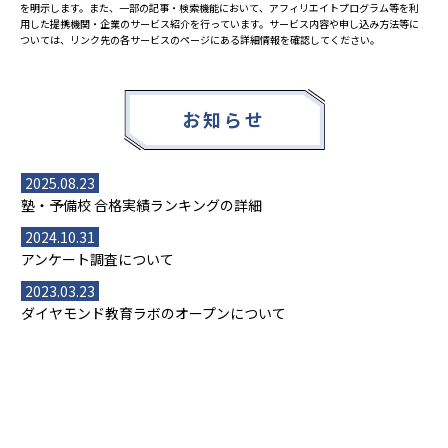
を明示します。また、一部の記事・検索機能において、アフィリエイトプログラム等を利
用した提携機関・企業のサービス紹介を行っています。サービス内容や申し込み方法等に
ついては、リンク先の各サービスのページにある詳細情報を確認してください。
お知らせ
2025.08.23
塾・予備校 合格実績ランキングの詳細
2024.10.31
アンケート調査について
2023.03.23
ダイヤモンド教育ラボのオープンについて
都道府県別一覧
北海道・東北
主要な塾一覧
北海道
青森県
岩手県
宮城県
秋田県