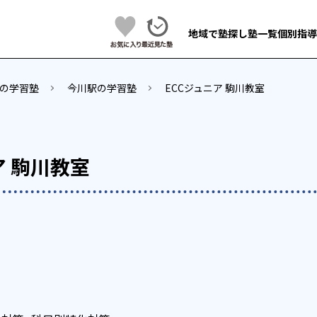
地域で塾探し
塾一覧
個別指導
の学習塾
今川駅の学習塾
ECCジュニア 駒川教室
ア 駒川教室