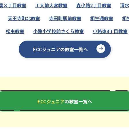
橋３丁目教室
工大前大宮教室
森小路2丁目教室
清
天王寺町北教室
寺田町駅前教室
相生通教室
相
松虫教室
小路小学校前さくら教室
小路東3丁目教室
ECCジュニアの教室一覧へ
ECCジュニア
の教室一覧へ