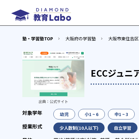
塾・学習塾TOP
大阪府の学習塾
大阪市東住吉区
ECCジュニ
出典：
公式サイト
幼児
小1 ~ 6
中1 ~ 3
少人数制(10人以下)
自立学習