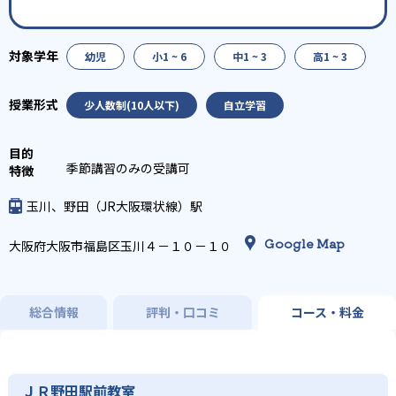
幼児
小1 ~ 6
中1 ~ 3
高1 ~ 3
少人数制(10人以下)
自立学習
季節講習のみの受講可
玉川、野田（JR大阪環状線）駅
Google Map
大阪府大阪市福島区玉川４－１０－１０
総合情報
評判・口コミ
コース・料金
ＪＲ野田駅前教室