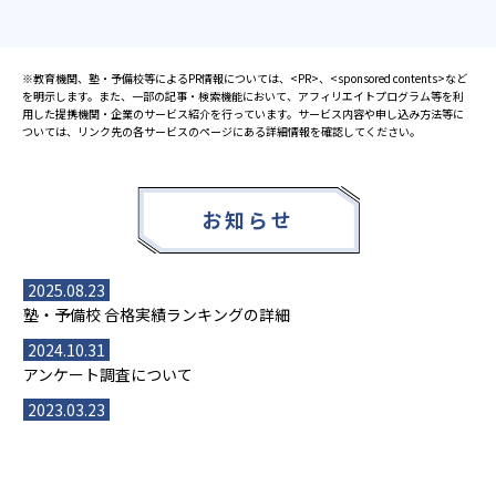
※教育機関、塾・予備校等によるPR情報については、<PR>、<sponsored contents>など
を明示します。また、一部の記事・検索機能において、アフィリエイトプログラム等を利
用した提携機関・企業のサービス紹介を行っています。サービス内容や申し込み方法等に
ついては、リンク先の各サービスのページにある詳細情報を確認してください。
お知らせ
2025.08.23
塾・予備校 合格実績ランキングの詳細
2024.10.31
アンケート調査について
2023.03.23
ダイヤモンド教育ラボのオープンについて