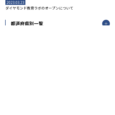
2023.03.23
ダイヤモンド教育ラボのオープンについて
都道府県別一覧
北海道・東北
主要な塾一覧
北海道
青森県
岩手県
宮城県
秋田県
【掲載塾一覧を見る】
授業スタイル
山形県
福島県
臨海セミナー
関東
個別指導
塾ランキング
東京個別指導学院
東京都
神奈川県
埼玉県
千葉県
茨城県
集団授業
個別指導塾TOMAS
栃木県
群馬県
中学受験ランキング
カテゴリ別記事一覧
オンライン指導
明光義塾
大学受験ランキング
北陸
映像授業
ナビ個別指導学院
中学受験
特集
新潟県
富山県
石川県
福井県
個別教室のトライ
高校受験
東進ハイスクール
中部
開成番長直伝！子どもの受験を成功させる方法
中高一貫校・高校
大学受験
武田塾
愛知県
静岡県
岐阜県
三重県
長野県
令和時代の失敗しない塾選び
資格取得・学び直し
山梨県
2020年代の教育
中学入試最前線
教育費・塾代