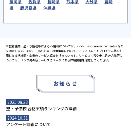
福岡県
佐賀県
長崎県
熊本県
大分県
宮崎
県
鹿児島県
沖縄県
※教育機関、塾・予備校等によるPR情報については、<PR>、<sponsored contents>など
を明示します。また、一部の記事・検索機能において、アフィリエイトプログラム等を利
用した提携機関・企業のサービス紹介を行っています。サービス内容や申し込み方法等に
ついては、リンク先の各サービスのページにある詳細情報を確認してください。
お知らせ
2025.08.23
塾・予備校 合格実績ランキングの詳細
2024.10.31
アンケート調査について