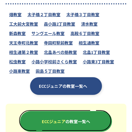
畑教室
太子橋２丁目教室
太子橋３丁目教室
工大前大宮教室
森小路2丁目教室
清水教室
新森教室
サンヴエール教室
高殿６丁目教室
天王寺町北教室
寺田町駅前教室
相生通教室
相生通第２教室
北畠あべの筋教室
北畠1丁目教室
松虫教室
小路小学校前さくら教室
小路東3丁目教室
小路東教室
田島５丁目教室
ECCジュニアの教室一覧へ
ECCジュニア
の教室一覧へ