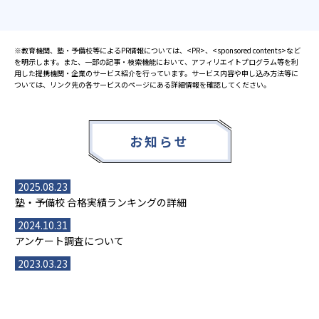
※教育機関、塾・予備校等によるPR情報については、<PR>、<sponsored contents>など
を明示します。また、一部の記事・検索機能において、アフィリエイトプログラム等を利
用した提携機関・企業のサービス紹介を行っています。サービス内容や申し込み方法等に
ついては、リンク先の各サービスのページにある詳細情報を確認してください。
お知らせ
2025.08.23
塾・予備校 合格実績ランキングの詳細
2024.10.31
アンケート調査について
2023.03.23
ダイヤモンド教育ラボのオープンについて