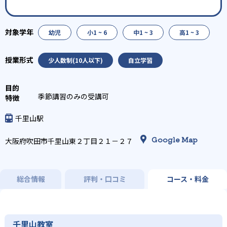
幼児
小1 ~ 6
中1 ~ 3
高1 ~ 3
少人数制(10人以下)
自立学習
季節講習のみの受講可
千里山駅
Google Map
大阪府吹田市千里山東２丁目２１－２７
総合情報
評判・口コミ
コース・料金
千里山教室