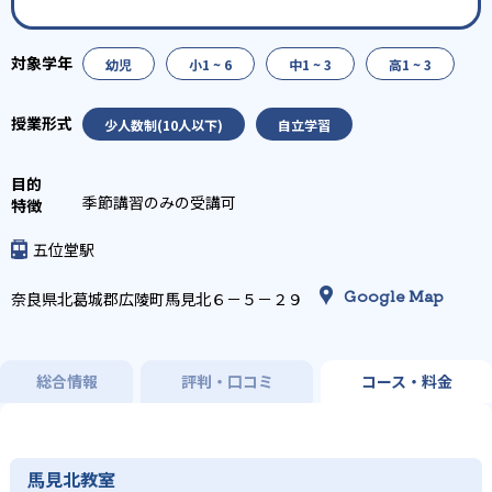
幼児
小1 ~ 6
中1 ~ 3
高1 ~ 3
少人数制(10人以下)
自立学習
季節講習のみの受講可
五位堂駅
Google Map
奈良県北葛城郡広陵町馬見北６－５－２９
総合情報
評判・口コミ
コース・料金
馬見北教室