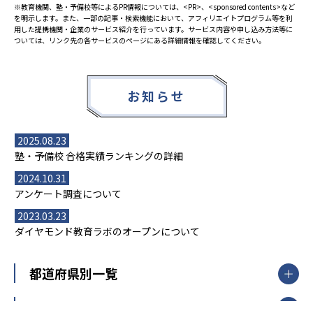
※教育機関、塾・予備校等によるPR情報については、<PR>、<sponsored contents>など
を明示します。また、一部の記事・検索機能において、アフィリエイトプログラム等を利
用した提携機関・企業のサービス紹介を行っています。サービス内容や申し込み方法等に
ついては、リンク先の各サービスのページにある詳細情報を確認してください。
お知らせ
2025.08.23
塾・予備校 合格実績ランキングの詳細
2024.10.31
アンケート調査について
2023.03.23
ダイヤモンド教育ラボのオープンについて
都道府県別一覧
北海道・東北
主要な塾一覧