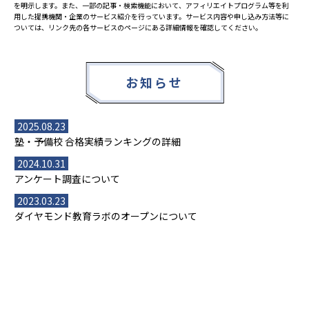
を明示します。また、一部の記事・検索機能において、アフィリエイトプログラム等を利
用した提携機関・企業のサービス紹介を行っています。サービス内容や申し込み方法等に
ついては、リンク先の各サービスのページにある詳細情報を確認してください。
お知らせ
2025.08.23
塾・予備校 合格実績ランキングの詳細
2024.10.31
アンケート調査について
2023.03.23
ダイヤモンド教育ラボのオープンについて
都道府県別一覧
北海道・東北
主要な塾一覧
北海道
青森県
岩手県
宮城県
秋田県