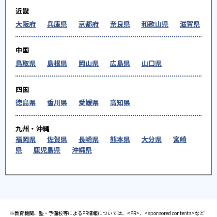
近畿
大阪府
兵庫県
京都府
奈良県
和歌山県
滋賀県
中国
鳥取県
島根県
岡山県
広島県
山口県
四国
徳島県
香川県
愛媛県
高知県
九州・沖縄
福岡県
佐賀県
長崎県
熊本県
大分県
宮崎
県
鹿児島県
沖縄県
※教育機関、塾・予備校等によるPR情報については、<PR>、<sponsored contents>など